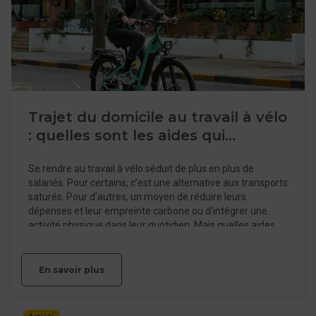
Trajet du domicile au travail à vélo
: quelles sont les aides qui
existent ?
Se rendre au travail à vélo séduit de plus en plus de
salariés. Pour certains, c’est une alternative aux transports
saturés. Pour d’autres, un moyen de réduire leurs
dépenses et leur empreinte carbone ou d’intégrer une
activité physique dans leur quotidien. Mais quelles aides
existent-elles réellement pour franchir le pas ? Entre
forfait mobilités durables, anciennes indemnités
kilométriques vélo (ou IKV), aides locales ou bonus à
En savoir plus
l’achat, les dispositifs ont évolué ces dernières années. Ils
sont aussi devenus plus fragmentés, ce qui peut rendre
leur lecture difficile. L’enjeu n’est donc pas seulement de