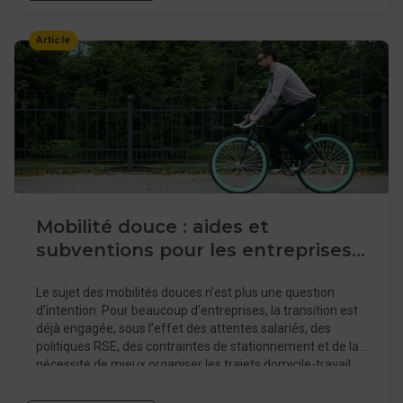
correspond aujourd’hui principalement au forfait mobilités
durables (FMD), encadré par la loi d’orientation des
Article
mobilités (LOM). L’efficacité d’une telle solution dépend
directement de la manière dont elle est structurée, de son
articulation avec les autres dispositifs existants, et surtout
des usages réels des collaborateurs.
Mobilité douce : aides et
subventions pour les entreprises
et vélotafeurs
Le sujet des mobilités douces n’est plus une question
d’intention. Pour beaucoup d’entreprises, la transition est
déjà engagée, sous l’effet des attentes salariés, des
politiques RSE, des contraintes de stationnement et de la
nécessité de mieux organiser les trajets domicile-travail.
Le véritable enjeu est davantage opérationnel : comment
financer et structurer ces changements sans ajouter un