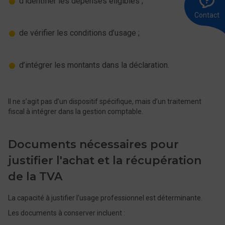
d’identifier les dépenses éligibles ;
l
r
u
8
m
Contact
0
de vérifier les conditions d’usage ;
d’intégrer les montants dans la déclaration.
Il ne s’agit pas d’un dispositif spécifique, mais d’un traitement
fiscal à intégrer dans la gestion comptable.
Documents nécessaires pour
justifier l'achat et la récupération
de la TVA
La capacité à justifier l’usage professionnel est déterminante.
Les documents à conserver incluent :