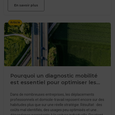
dispositif complexe ou peu lisible ? Cette évolution s’inscrit
En savoir plus
notamment dans le cadre fixé par la loi d’orientation des
mobilités (LOM), qui encourage les employeurs à repenser
les déplacements domicile-travail et à développer des
Article
alternatives à la voiture individuelle.
Pourquoi un diagnostic mobilité
est essentiel pour optimiser les
déplacements dans votre
Dans de nombreuses entreprises, les déplacements
entreprise
professionnels et domicile-travail reposent encore sur des
habitudes plus que sur une réelle stratégie. Résultat : des
coûts mal identifiés, des usages peu optimisés et une