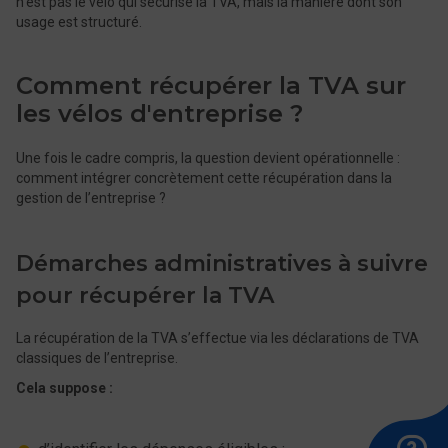
n’est pas le vélo qui sécurise la TVA, mais la manière dont son
usage est structuré.
Comment récupérer la TVA sur
les vélos d'entreprise ?
Une fois le cadre compris, la question devient opérationnelle :
comment intégrer concrètement cette récupération dans la
gestion de l’entreprise ?
Démarches administratives à suivre
pour récupérer la TVA
La récupération de la TVA s’effectue via les déclarations de TVA
classiques de l’entreprise.
Cela suppose :
A
Ê
E