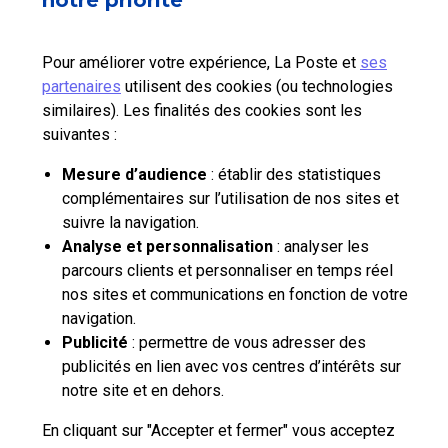
notre priorité
Nos tarifs
Pour améliorer votre expérience, La Poste et
ses
partenaires
utilisent des cookies (ou technologies
Aide et outils
similaires). Les finalités des cookies sont les
suivantes :
Contactez-nous
Mesure d’audience
: établir des statistiques
complémentaires sur l’utilisation de nos sites et
La Poste Solutions Business est la marque B2B de La Poste, destinée aux
suivre la navigation.
entreprises, collectivités et administrations publiques.
Analyse et personnalisation
: analyser les
Retrouvez ici des actualités, des études de tendances, des décryptages et
parcours clients et personnaliser en temps réel
innovations, des offres selon vos usages, des infos pratiques et un accès
nos sites et communications en fonction de votre
à votre espace personnel pour gérer le développement de votre activité.
navigation.
Publicité
: permettre de vous adresser des
pro.laposte.fr
part.laposte.fr
groupelaposte.com
publicités en lien avec vos centres d’intérêts sur
notre site et en dehors.
En cliquant sur "Accepter et fermer" vous acceptez