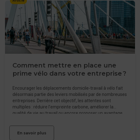
Article
connaître les aides disponibles pour les vélotafeurs, mais
de comprendre ce qu’elles couvrent réellement d’un projet
« vélotaf ».
Comment mettre en place une
prime vélo dans votre entreprise ?
Encourager les déplacements domicile-travail à vélo fait
désormais partie des leviers mobilisés par de nombreuses
entreprises. Derrière cet objectif, les attentes sont
multiples : réduire l’empreinte carbone, améliorer la
qualité de vie au travail ou encore proposer un avantage
salarié cohérent avec les engagements RSE. Dans ce
contexte, les entreprises peuvent mettre en place une
prime vélo. En pratique, ce dispositif s’inscrit dans une
En savoir plus
démarche globale : ce que l’on appelle « prime vélo »