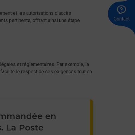
Ap
Êt
En
ment et les autorisations d'accès
le
ra
u
Contact
83
me
ts pertinents, offrant ainsi une étape
00
égales et réglementaires. Par exemple, la
facilite le respect de ces exigences tout en
commandée en
s. La Poste