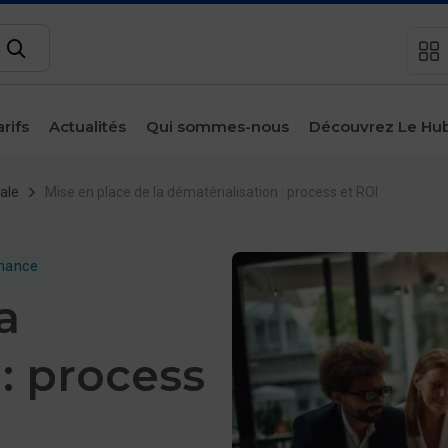
Rechercher
arifs
Actualités
Qui sommes-nous
Découvrez Le Hu
sous-menu
Espace
client
ale
Mise en place de la dématérialisation : process et ROI
Contact
mance
a
: process