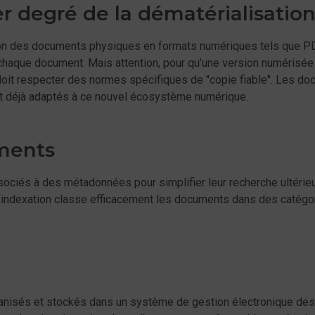
r degré de la dématérialisatio
ion des documents physiques en formats numériques tels que PDF
de chaque document. Mais attention, pour qu’une version numéris
s doit respecter des normes spécifiques de "copie fiable". Les 
ont déjà adaptés à ce nouvel écosystème numérique.
ments
ciés à des métadonnées pour simplifier leur recherche ultérieu
. L’indexation classe efficacement les documents dans des catégori
nisés et stockés dans un système de gestion électronique des