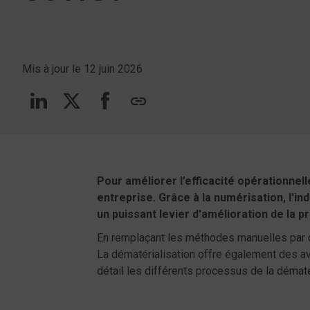
Mis à jour le 12 juin 2026
Suivez-nous sur linkedin
Suivez-nous sur Twitt
Suivez-nous sur F
copy
Pour améliorer l’efficacité opérationnelle 
entreprise. Grâce à la numérisation, l'in
un puissant levier d'amélioration de la p
En remplaçant les méthodes manuelles par d
La dématérialisation offre également des 
détail les différents processus de la dématé