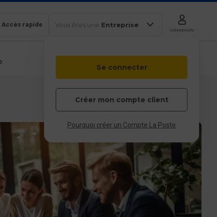
Accès rapide
Vous êtes une
Entreprise
CONNEXION
b
Se connecter
Colissimo
Outils en
Box
ligne
Particulier
Professionnel
Entreprises et
Créer mon compte client
collectivités
 & service client
Pourquoi créer un Compte La Poste