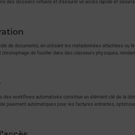
ns des dossiers virtuels et d’assurer un accès rapide et sécuris
.
ration
 rapide de documents, en utilisant les métadonnées attachées ou
et chronophage de fouiller dans des classeurs physiques, rendant 
é
 des workflows automatisés constitue un élément clé de la déma
e paiement automatiques pour les factures entrantes, optimisan
d’accès