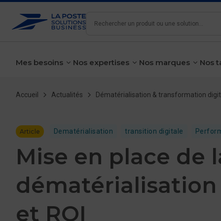
Rechercher
Mes besoins
Nos expertises
Nos marques
Nos t
voir le sous-menu
voir le sous-menu
voir le 
Fil d'Ariane
Accueil
Actualités
Dématérialisation & transformation digit
Dematérialisation
transition digitale
Perfor
Article
Mise en place de l
dématérialisation 
et ROI