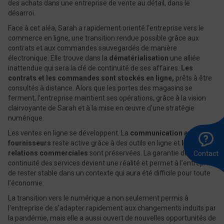
des achats dans une entreprise de vente au détail, dans le
désarroi.
Face à cet aléa, Sarah a rapidement orienté l'entreprise vers le
commerce en ligne, une transition rendue possible grâce aux
contrats et aux commandes sauvegardés de manière
électronique. Elle trouve dans la
dématérialisation
une alliée
inattendue qui sera la clé de continuité de ses affaires.
Les
contrats et les commandes sont stockés en ligne,
prêts à être
consultés à distance. Alors que les portes des magasins se
ferment, l'entreprise maintient ses opérations, grâce à la vision
clairvoyante de Sarah et à la mise en œuvre d’une stratégie
numérique.
Les ventes en ligne se développent. La
communication avec les
A
Ê
E
l
r
u
fournisseurs
reste active grâce à des outils en ligne et
les
8
m
relations commerciales
sont préservées. La garantie de
Contact
0
continuité des services devient une réalité et permet à l’entreprise
de rester stable dans un contexte qui aura été difficile pour toute
l’économie.
La transition vers le numérique a non seulement permis à
l'entreprise de s'adapter rapidement aux changements induits par
la pandémie, mais elle a aussi ouvert de nouvelles opportunités de