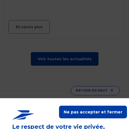
En savoir plus
Voir toutes les actualités
RETOUR EN HAUT
La Poste vous accompagne
Ne pas accepter et fermer
Suivez-nous sur Linkedin
Suivez-nous sur Youtube
Suivez-nous sur X
Le respect de votre vie privée,