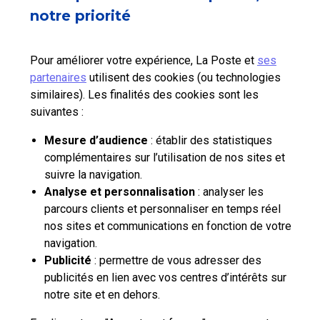
notre priorité
Qui sommes-nous?
Nos tarifs
Pour améliorer votre expérience, La Poste et
ses
partenaires
utilisent des cookies (ou technologies
Aide et outils
similaires). Les finalités des cookies sont les
suivantes :
Contactez-nous
Mesure d’audience
: établir des statistiques
complémentaires sur l’utilisation de nos sites et
La Poste Solutions Business est la marque B2B de La Poste, destinée aux
suivre la navigation.
entreprises, collectivités et administrations publiques.
Analyse et personnalisation
: analyser les
Retrouvez ici des actualités, des études de tendances, des décryptages et
parcours clients et personnaliser en temps réel
innovations, des offres selon vos usages, des infos pratiques et un accès
nos sites et communications en fonction de votre
à votre espace personnel pour gérer le développement de votre activité.
navigation.
Publicité
: permettre de vous adresser des
publicités en lien avec vos centres d’intérêts sur
pro.laposte.fr
part.laposte.fr
groupelaposte.com
notre site et en dehors.