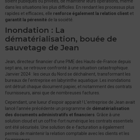
soient publiques ou privées, de maintenir leurs opérations, même
dans les situations les plus difficiles. En rendant les processus plus
rapides et efficaces, elle
renforce également la relation client
et
garantit la pérennité
de la société.
Inondation : La
dématérialisation, bouée de
sauvetage de Jean
Jean, directeur financier d'une PME des Hauts-de-France depuis
sept ans, se retrouve confronté à une situation catastrophique.
Janvier 2024 : les cieux du Nord se déchaînent, transformant les
bureaux de l'entreprise en labyrinthe aquatique. Les inondations
ont détruit chaque document papier, et notamment des contrats
fournisseurs, ainsi que de nombreuses factures.
Cependant, une lueur d'espoir apparaît ! L'entreprise de Jean avait
lancé l'année précédente un programme de
dématérialisation
des documents administratifs et financiers
. Grâce à une
solution cloud et un coffre-fort numérique les contrats essentiels
ont été sécurisés. Une solution de e-facturation a également
permis de maintenir la relation comptable avec les clients et les
fournisseurs.