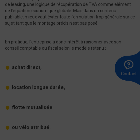
de leasing, une logique de récupération de TVA comme élément
de l’équation économique globale. Mais dans un contenu
publiable, mieux vaut éviter toute formulation trop générale sur ce
sujet tant que le montage précis n’est pas posé.
En pratique, l’entreprise a donc intérêt à raisonner avec son
conseil comptable ou fiscal selon le modèle retenu :
A
Ê
E
l
r
u
achat direct,
8
m
Contact
0
location longue durée,
flotte mutualisée
ou vélo attribué.