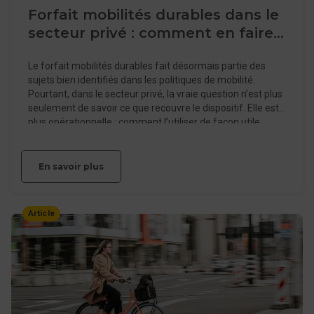
Forfait mobilités durables dans le
secteur privé : comment en faire
un levier concret pour l’entreprise
Le forfait mobilités durables fait désormais partie des
?
sujets bien identifiés dans les politiques de mobilité.
Pourtant, dans le secteur privé, la vraie question n’est plus
seulement de savoir ce que recouvre le dispositif. Elle est
plus opérationnelle : comment l’utiliser de façon utile,
lisible et cohérente avec les réalités de l’entreprise pour
les déplacements ? Faut-il le réserver aux salariés déjà
engagés dans des mobilités alternatives ? Le combiner
En savoir plus
avec la prise en charge des transports publics dans le
cadre des déplacements domicile-travail ? Le positionner
comme un signal RH, comme un outil de sobriété, ou
Article
comme une brique plus large du plan de mobilité
employeur ? La Poste Solutions Business vous éclaire sur
le sujet.