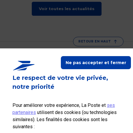
Voir toutes les actualités
RETOUR EN HAUT
La Poste vous accompagne
Ne pas accepter et fermer
Suivez-nous sur Linkedin
Suivez-nous sur Youtube
Suivez-nous sur X
Le respect de votre vie privée,
notre priorité
Qui sommes-nous?
Nos tarifs
Pour améliorer votre expérience, La Poste et
ses
partenaires
utilisent des cookies (ou technologies
Aide et outils
similaires). Les finalités des cookies sont les
suivantes :