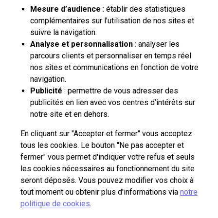
Contactez-nous
Mesure d’audience
: établir des statistiques
complémentaires sur l’utilisation de nos sites et
suivre la navigation.
La Poste Solutions Business est la marque B2B de La Poste, destinée aux
entreprises, collectivités et administrations publiques.
Analyse et personnalisation
: analyser les
Retrouvez ici des actualités, des études de tendances, des décryptages et
parcours clients et personnaliser en temps réel
innovations, des offres selon vos usages, des infos pratiques et un accès
nos sites et communications en fonction de votre
à votre espace personnel pour gérer le développement de votre activité.
navigation.
Publicité
: permettre de vous adresser des
publicités en lien avec vos centres d’intérêts sur
pro.laposte.fr
part.laposte.fr
groupelaposte.com
notre site et en dehors.
En cliquant sur "Accepter et fermer" vous acceptez
tous les cookies. Le bouton "Ne pas accepter et
fermer" vous permet d'indiquer votre refus et seuls
les cookies nécessaires au fonctionnement du site
Plan du site
Accessibilité : non conforme
Mentions légales
seront déposés. Vous pouvez modifier vos choix à
tout moment ou obtenir plus d'informations via
notre
Données personnelles et cookies
CGU
politique de cookies
.
Copyright © 2026 La Poste