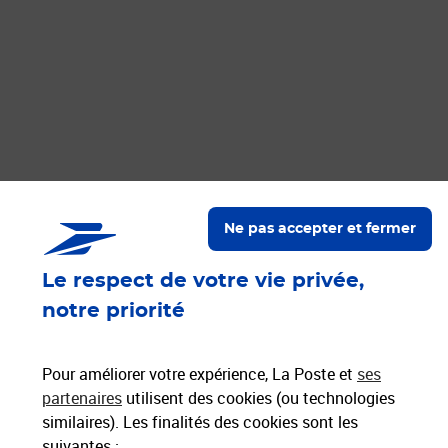
Ne pas accepter et fermer
Le respect de votre vie privée,
notre priorité
Pour améliorer votre expérience, La Poste et
ses
partenaires
utilisent des cookies (ou technologies
Oops... une erreur technique est survenue.
similaires). Les finalités des cookies sont les
suivantes :