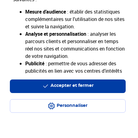
Nous sommes désolés, mais cette page est
temporairement indisponible.
Mesure d’audience
: établir des statistiques
complémentaires sur l’utilisation de nos sites
et suivre la navigation.
Retour sur laposte.fr
Analyse et personnalisation
: analyser les
parcours clients et personnaliser en temps
réel nos sites et communications en fonction
de votre navigation.
Identifiant de navigation :
bbabe1ef-292e-494e-ad86-354fdeb6ec61
Publicité
: permettre de vous adresser des
Date de l'événement : 2026-08-08T07:36:45.270Z
publicités en lien avec vos centres d’intérêts
sur notre site et en dehors.
Accepter et fermer
En cliquant sur "Accepter et fermer" vous acceptez
tous les cookies. Le bouton "Ne pas accepter et
fermer" vous permet d'indiquer votre refus et seuls
Personnaliser
les cookies nécessaires au fonctionnement du site
seront déposés. Vous pouvez modifier vos choix à
tout moment ou obtenir plus d'informations via
notre politique de cookies
.