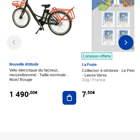
Livraison offerte
Nouvelle Attitude
La Poste
Vélo électrique du facteur,
Collector 4 timbres - Le Petit P
reconditionné - Taille normale -
- Lettre Verte
Noir/ Rouge
20g / France
1 490
7
,00€
,50€
Ajouter au panier