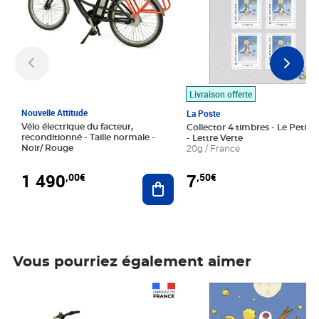
Livraison offerte
Nouvelle Attitude
La Poste
Vélo électrique du facteur,
Collector 4 timbres - Le Petit P
reconditionné - Taille normale -
- Lettre Verte
Noir/ Rouge
20g / France
1 490
7
,00€
,50€
Ajouter au panier
Vous pourriez également aimer
Prix 1 490,00€
Prix 7,50€