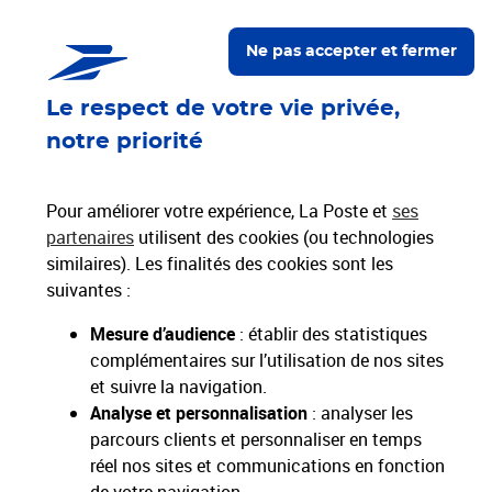
Proche de vous
Localiser un bureau de poste
Ne pas accepter et fermer
Le respect de votre vie privée,
Paiements 100% sécurisés
notre priorité
Livraison offerte dès 25€ d'achat
Hors livres et hors produits marketplace
Pour améliorer votre expérience, La Poste et
ses
partenaires
utilisent des cookies (ou technologies
similaires). Les finalités des cookies sont les
Nos engagements
suivantes :
sociétaux et environnementaux
Mesure d’audience
: établir des statistiques
complémentaires sur l’utilisation de nos sites
Toutes nos applications
Applications La Poste
et suivre la navigation.
Analyse et personnalisation
: analyser les
parcours clients et personnaliser en temps
réel nos sites et communications en fonction