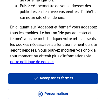
de votre navigation.
Restons connectés
Publicité
: permettre de vous adresser des
publicités en lien avec vos centres d’intérêts
Nos Services
sur notre site et en dehors.
En cliquant sur "Accepter et fermer" vous acceptez
Nos Produits
tous les cookies. Le bouton "Ne pas accepter et
fermer" vous permet d'indiquer votre refus et seuls
Nos Tarifs
les cookies nécessaires au fonctionnement du site
seront déposés. Vous pouvez modifier vos choix à
tout moment ou obtenir plus d'informations via
La Poste vous accompagne
notre politique de cookies
.
Professionnels
Entreprises et Collectivités
La Poste Groupe
La Poste recrute
Accepter et fermer
Personnaliser
Plan du site
Accessibilité : partiellement conforme