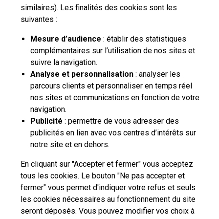
Qui sommes-nous?
similaires). Les finalités des cookies sont les
suivantes :
Nos tarifs
Mesure d’audience
: établir des statistiques
complémentaires sur l’utilisation de nos sites et
Aide et outils
suivre la navigation.
Analyse et personnalisation
: analyser les
Contactez-nous
parcours clients et personnaliser en temps réel
nos sites et communications en fonction de votre
navigation.
La Poste Solutions Business est la marque B2B de La Poste, destinée aux
Publicité
: permettre de vous adresser des
entreprises, collectivités et administrations publiques.
publicités en lien avec vos centres d’intérêts sur
Retrouvez ici des actualités, des études de tendances, des décryptages et
innovations, des offres selon vos usages, des infos pratiques et un accès
notre site et en dehors.
à votre espace personnel pour gérer le développement de votre activité.
En cliquant sur "Accepter et fermer" vous acceptez
tous les cookies. Le bouton "Ne pas accepter et
pro.laposte.fr
part.laposte.fr
groupelaposte.com
fermer" vous permet d'indiquer votre refus et seuls
les cookies nécessaires au fonctionnement du site
seront déposés. Vous pouvez modifier vos choix à