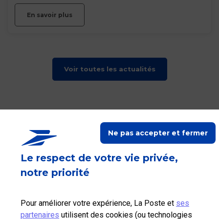
En savoir plus
Voir toutes les actualités
Ne pas accepter et fermer
RETOUR EN HAUT
Le respect de votre vie privée,
La Poste vous accompagne
notre priorité
Suivez-nous sur Linkedin
Suivez-nous sur Youtube
Suivez-nous sur X
Pour améliorer votre expérience, La Poste et
ses
partenaires
utilisent des cookies (ou technologies