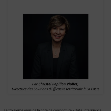
Le troisième opus de la note de conjoncture « Data, Intelligence