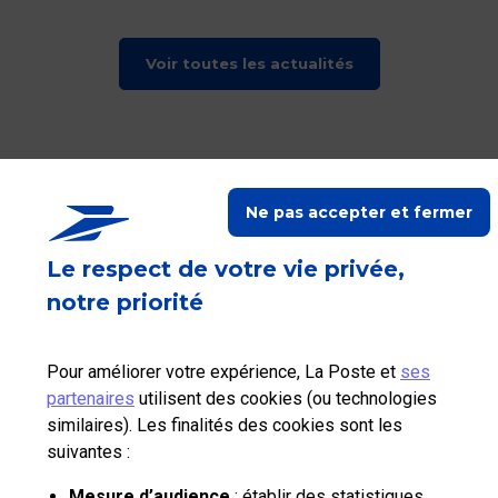
Voir toutes les actualités
RETOUR EN HAUT
Ne pas accepter et fermer
La Poste vous accompagne
Le respect de votre vie privée,
Suivez-nous sur Linkedin
Suivez-nous sur Youtube
Suivez-nous sur X
notre priorité
Qui sommes-nous?
Pour améliorer votre expérience, La Poste et
ses
partenaires
utilisent des cookies (ou technologies
Nos tarifs
similaires). Les finalités des cookies sont les
suivantes :
Aide et outils
Mesure d’audience
: établir des statistiques