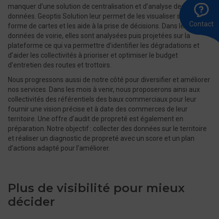
A
Ê
E
manquer d’une solution de centralisation et d’analyse des
l
r
u
données. Geoptis Solution leur permet de les visualiser sous
8
m
Contact
forme de cartes et les aide à la prise de décisions. Dans le cas des
0
données de voirie, elles sont analysées puis projetées sur la
plateforme ce qui va permettre d’identifier les dégradations et
d’aider les collectivités à prioriser et optimiser le budget
d’entretien des routes et trottoirs.
Nous progressons aussi de notre côté pour diversifier et améliorer
nos services. Dans les mois à venir, nous proposerons ainsi aux
collectivités des référentiels des baux commerciaux pour leur
fournir une vision précise et à date des commerces de leur
territoire. Une offre d’audit de propreté est également en
préparation. Notre objectif : collecter des données sur le territoire
et réaliser un diagnostic de propreté avec un score et un plan
d’actions adapté pour l’améliorer.
Plus de visibilité pour mieux
décider