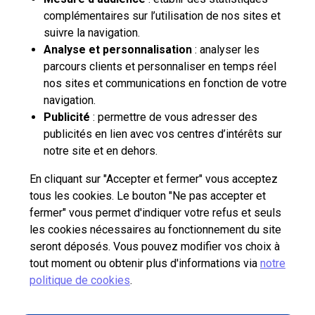
complémentaires sur l’utilisation de nos sites et
Contactez-nous
suivre la navigation.
Analyse et personnalisation
: analyser les
parcours clients et personnaliser en temps réel
La Poste Solutions Business est la marque B2B de La Poste, destinée aux
entreprises, collectivités et administrations publiques.
nos sites et communications en fonction de votre
Retrouvez ici des actualités, des études de tendances, des décryptages et
navigation.
innovations, des offres selon vos usages, des infos pratiques et un accès
Publicité
: permettre de vous adresser des
à votre espace personnel pour gérer le développement de votre activité.
publicités en lien avec vos centres d’intérêts sur
notre site et en dehors.
pro.laposte.fr
part.laposte.fr
groupelaposte.com
En cliquant sur "Accepter et fermer" vous acceptez
tous les cookies. Le bouton "Ne pas accepter et
fermer" vous permet d'indiquer votre refus et seuls
les cookies nécessaires au fonctionnement du site
seront déposés. Vous pouvez modifier vos choix à
tout moment ou obtenir plus d'informations via
notre
Plan du site
Accessibilité : non conforme
Mentions légales
politique de cookies
.
Données personnelles et cookies
CGU