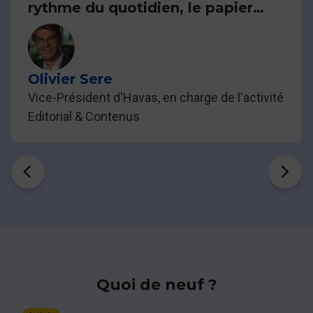
rythme du quotidien, le papier
donne le pouvoir de s'en extraire.
Le digital donne rapidement
accès à l'information, le papier
sanctuarise ce qui compte.
Olivier Sere
Vice-Président d'Havas, en charge de l'activité
Editorial & Contenus
Quoi de neuf ?