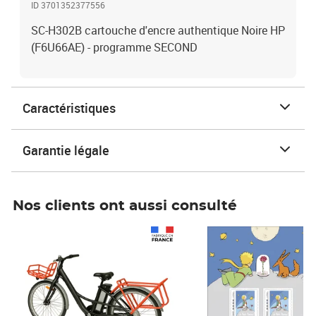
ID 3701352377556
SC-H302B cartouche d'encre authentique Noire HP
(F6U66AE) - programme SECOND
Caractéristiques
Garantie légale
Nos clients ont aussi consulté
Prix 1 241,67€ HT
Prix 6,25€ HT