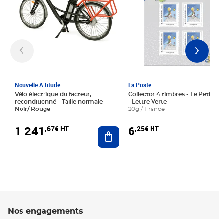
Nouvelle Attitude
La Poste
Vélo électrique du facteur,
Collector 4 timbres - Le Petit P
reconditionné - Taille normale -
- Lettre Verte
Noir/ Rouge
20g / France
1 241
6
,67€ HT
,25€ HT
Ajouter au panier
Nos engagements