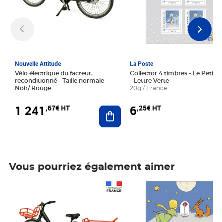
Nouvelle Attitude
La Poste
Vélo électrique du facteur,
Collector 4 timbres - Le Petit P
reconditionné - Taille normale -
- Lettre Verte
Noir/ Rouge
20g / France
1 241
6
,67€ HT
,25€ HT
Ajouter au panier
Vous pourriez également aimer
Prix 1 241,67€ HT
Prix 6,25€ HT