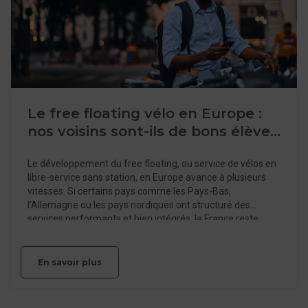
les pratiques existantes et construire des solutions
adaptées à la réalité du terrain.
Le free floating vélo en Europe :
nos voisins sont-ils de bons élèves
?
Le développement du free floating, ou service de vélos en
libre-service sans station, en Europe avance à plusieurs
vitesses. Si certains pays comme les Pays-Bas,
l’Allemagne ou les pays nordiques ont structuré des
services performants et bien intégrés, la France reste
encore en phase d’ajustement. La différence ne tient pas
seulement aux infrastructures. Elle révèle surtout une
capacité, ou non, à organiser, réguler et faire fonctionner
En savoir plus
ces services dans la durée. Sur le papier, la promesse est
séduisante. Dans la réalité, elle est exigeante. Observer
l’Europe, aujourd’hui, c’est finalement lire une cartographie