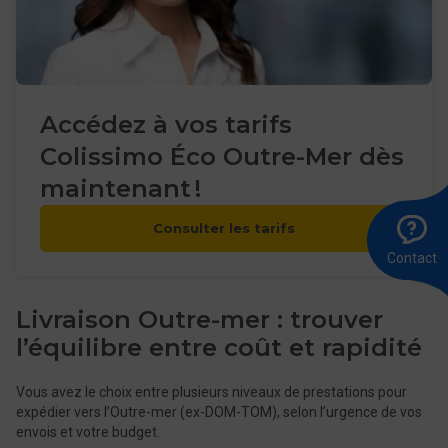
Accédez à vos tarifs
Colissimo Éco Outre-Mer dès
maintenant !
A
Ê
E
Consulter les tarifs
l
r
u
8
m
Contact
0
Livraison Outre-mer : trouver
l’équilibre entre coût et rapidité
Vous avez le choix entre plusieurs niveaux de prestations pour
expédier vers l’Outre-mer (ex-DOM-TOM), selon l’urgence de vos
envois et votre budget.