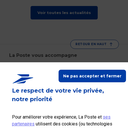
très concrète de ce qui fonctionne… et de ce qui résiste.
Voir toutes les actualités
RETOUR EN HAUT
La Poste vous accompagne
Suivez-nous sur Linkedin
Suivez-nous sur Youtube
Suivez-nous sur X
Ne pas accepter et fermer
Qui sommes-nous?
Le respect de votre vie privée,
notre priorité
Nos tarifs
Pour améliorer votre expérience, La Poste et
ses
Aide et outils
partenaires
utilisent des cookies (ou technologies