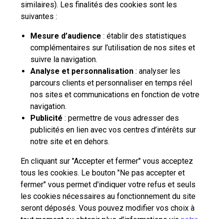
similaires). Les finalités des cookies sont les
Contactez-nous
suivantes :
Mesure d’audience
: établir des statistiques
La Poste Solutions Business est la marque B2B de La Poste, destinée aux
complémentaires sur l’utilisation de nos sites et
entreprises, collectivités et administrations publiques.
suivre la navigation.
Retrouvez ici des actualités, des études de tendances, des décryptages et
Analyse et personnalisation
: analyser les
innovations, des offres selon vos usages, des infos pratiques et un accès
à votre espace personnel pour gérer le développement de votre activité.
parcours clients et personnaliser en temps réel
nos sites et communications en fonction de votre
navigation.
pro.laposte.fr
part.laposte.fr
groupelaposte.com
Publicité
: permettre de vous adresser des
publicités en lien avec vos centres d’intérêts sur
notre site et en dehors.
En cliquant sur "Accepter et fermer" vous acceptez
tous les cookies. Le bouton "Ne pas accepter et
fermer" vous permet d'indiquer votre refus et seuls
Plan du site
Accessibilité : non conforme
Mentions légales
les cookies nécessaires au fonctionnement du site
Données personnelles et cookies
CGU
seront déposés. Vous pouvez modifier vos choix à