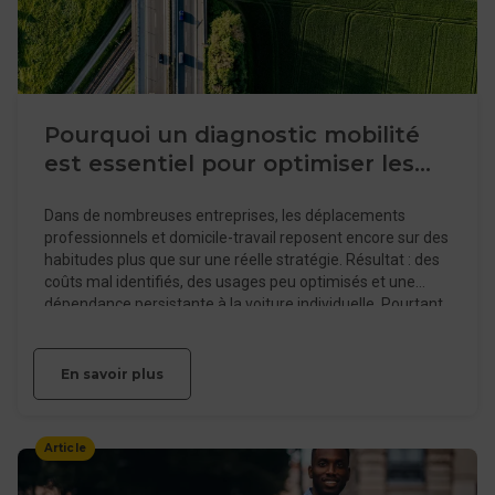
Pourquoi un diagnostic mobilité
est essentiel pour optimiser les
déplacements dans votre
Dans de nombreuses entreprises, les déplacements
entreprise
professionnels et domicile-travail reposent encore sur des
habitudes plus que sur une réelle stratégie. Résultat : des
coûts mal identifiés, des usages peu optimisés et une
dépendance persistante à la voiture individuelle. Pourtant,
dans un contexte de transition écologique, de pression
réglementaire croissante et d’enjeux RH renforcés, la
mobilité devient un sujet structurant. Elle impacte
En savoir plus
directement la performance de l’entreprise, la qualité de
vie au travail et son empreinte environnementale. C’est
dans ce contexte que le diagnostic mobilité s’impose
Article
comme une étape clé. Il ne s’agit pas d’un exercice
théorique, mais d’un outil opérationnel pour comprendre