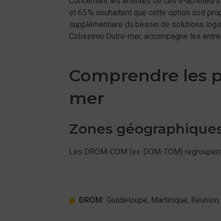
Concernant les attentes de ​​​​ces e-acheteur
et 65 % souhaitent que cette option soit pr
supplémentaire du besoin de solutions logis
Colissimo Outre-mer, accompagne les entrep
Comprendre les pa
mer
Zones géographiques
Les DROM-COM (ex-DOM-TOM) regroupent à la
DROM
: Guadeloupe, Martinique, Réunion,