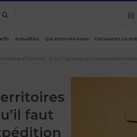
Rechercher
arifs
Actualités
Qui sommes-nous
Découvrez Le Hu
sous-menu
Espace
client
s les territoires d’Outre-mer : ce qu’il faut savoir pour une expédition maî
Contact
 territoires
u’il faut
xpédition