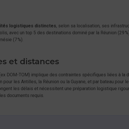
ités logistiques distinctes
, selon sa localisation, ses infrastr
lis, avec un top 5 des destinations dominé par la Réunion (29 %), 
ynésie (7 %).
es et distances
r (ex DOM-TOM) implique des contraintes spécifiques liées à la d
 pour les Antilles, la Réunion ou la Guyane, et par bateau pour l
ent les délais et nécessitent une préparation logistique rigour
 des documents requis.