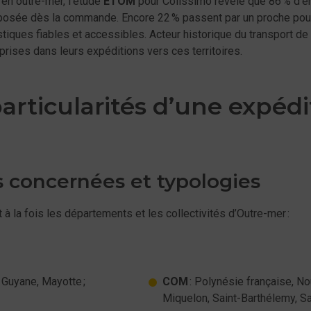
s en outre-mer, l'étude
ETOM
pour Colissimo révèle que 86 % d'en
oposée dès la commande. Encore 22 % passent par un proche pour
tiques fiables et accessibles. Acteur historique du transport de
rises dans leurs expéditions vers ces territoires.
rticularités d’une expédit
 concernées et typologies
 fois les départements et les collectivités d’Outre-mer :
 Guyane, Mayotte ;
COM
: Polynésie française, No
Miquelon, Saint-Barthélemy, Sa