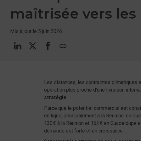
maîtrisée vers les 
DOM-TOM
Mis à jour le 5 juin 2026
Suivez-nous sur linkedin
Suivez-nous sur Twitt
Suivez-nous sur F
copy
Les distances, les contraintes climatiques e
opération plus proche d’une livraison intern
stratégie
.
Parce que le potentiel commercial est cons
en ligne, principalement à la Réunion, en Gu
130 € à la Réunion et 162 € en Guadeloupe e
demande est forte et en croissance.