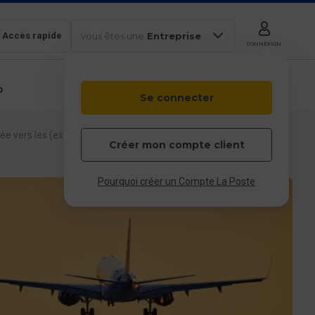
Accès rapide
Vous êtes une
Entreprise
CONNEXION
b
Se connecter
Colissimo
Outils en
Box
ligne
trisée vers les (ex) DOM-TOM
Particulier
Professionnel
Entreprises et
Créer mon compte client
collectivités
 & service client
Pourquoi créer un Compte La Poste