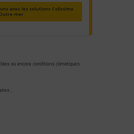
ions avec les solutions Colissimo
Outre-mer
soldes ou encore conditions climatiques
aires ;