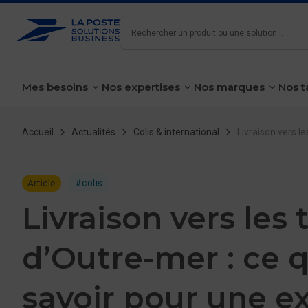
Rechercher
Mes besoins
Nos expertises
Nos marques
Nos t
voir le sous-menu
voir le sous-menu
voir le 
Fil d'Ariane
Accueil
Actualités
Colis & international
L​​​​ivraison ver
#colis
Article
L​​​​ivraison vers les
d’Outre-mer : ce q
savoir pour une e