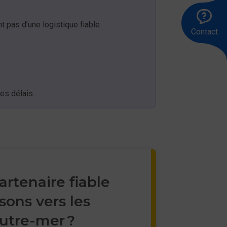
Ap
Êt
En
le
ra
u
 pas d’une logistique fiable
Contact
83
me
00
des délais.
artenaire fiable
isons vers les
Outre-mer ?