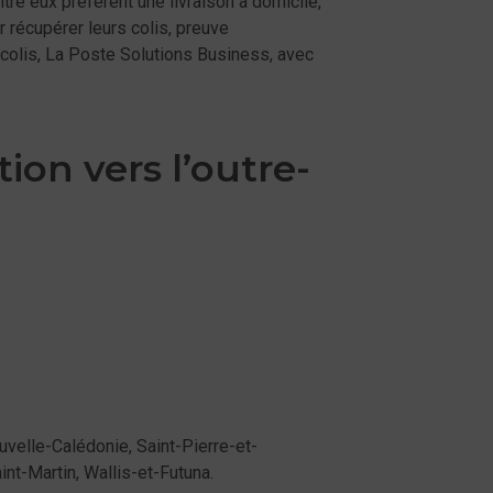
tre eux préfèrent une livraison à domicile,
 récupérer leurs colis, preuve
 colis, La Poste Solutions Business, avec
ion vers l’outre-
uvelle-Calédonie, Saint-Pierre-et-
int-Martin, Wallis-et-Futuna.