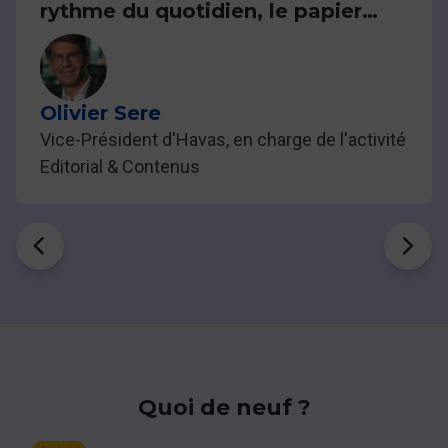
rythme du quotidien, le papier
donne le pouvoir de s'en extraire.
Le digital donne rapidement
accès à l'information, le papier
sanctuarise ce qui compte.
Olivier Sere
Vice-Président d'Havas, en charge de l'activité
Editorial & Contenus
Quoi de neuf ?