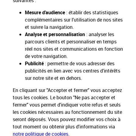
suivantes :
sociétaux et environnementaux
Mesure d’audience
: établir des statistiques
complémentaires sur l’utilisation de nos sites
Toutes nos applications
Applications La Poste
et suivre la navigation.
Analyse et personnalisation
: analyser les
parcours clients et personnaliser en temps
réel nos sites et communications en fonction
de votre navigation.
Restons connectés
Publicité
: permettre de vous adresser des
publicités en lien avec vos centres d’intérêts
Nos Services
sur notre site et en dehors.
En cliquant sur "Accepter et fermer" vous acceptez
Nos Produits
tous les cookies. Le bouton "Ne pas accepter et
fermer" vous permet d'indiquer votre refus et seuls
Nos Tarifs
les cookies nécessaires au fonctionnement du site
seront déposés. Vous pouvez modifier vos choix à
tout moment ou obtenir plus d'informations via
La Poste vous accompagne
notre politique de cookies
.