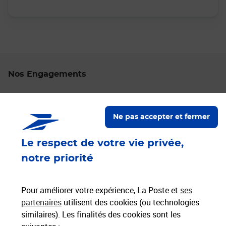
Nos Engagements
Proche de vous
Localiser un bureau de poste
Ne pas accepter et fermer
Le respect de votre vie privée,
Paiements 100% sécurisés
notre priorité
Livraison offerte dès 25€ d'achat
Hors livres et hors produits marketplace
Pour améliorer votre expérience, La Poste et
ses
partenaires
utilisent des cookies (ou technologies
similaires). Les finalités des cookies sont les
Nos engagements