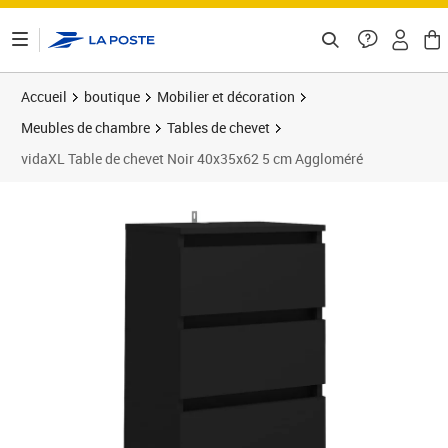
ontenu de la page
Accueil
boutique
Mobilier et décoration
Meubles de chambre
Tables de chevet
vidaXL Table de chevet Noir 40x35x62 5 cm Aggloméré
Prix 82,89€
Prix 8
Prix 1