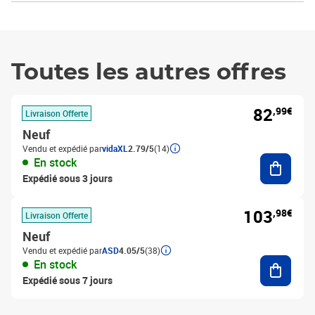
Toutes les autres offres
82
,99€
Livraison Offerte
Neuf
Vendu et expédié par
vidaXL
2.79/5
(14)
Ajouter
En stock
Expédié sous 3 jours
103
,98€
Livraison Offerte
Neuf
Vendu et expédié par
ASD
4.05/5
(38)
Ajouter
En stock
Expédié sous 7 jours