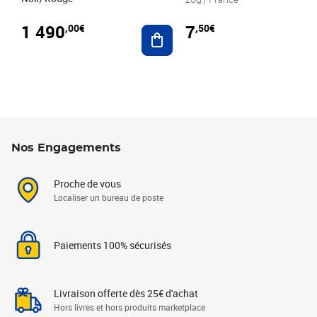
20g / France
1 490
7
,00€
,50€
Ajouter au panier
Nos Engagements
Proche de vous
Localiser un bureau de poste
Paiements 100% sécurisés
Livraison offerte dès 25€ d'achat
Hors livres et hors produits marketplace