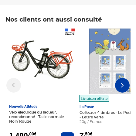
Nos clients ont aussi consulté
Prix 1 490,00€
Prix 7,50€
Livraison offerte
Nouvelle Attitude
La Poste
Vélo électrique du facteur,
Collector 4 timbres - Le Petit P
reconditionné - Taille normale -
- Lettre Verte
Noir/ Rouge
20g / France
1 490
7
,00€
,50€
Ajouter au panier