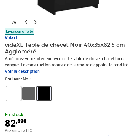
1
/9
Livraison offerte
Vidaxl
vidaXL Table de chevet Noir 40x35x62 5 cm
Aggloméré
Améliorez votre intérieur avec cette table de chevet chic et bien
conçue. La construction robuste de l'armoire d'appoint la rend très
durable. De plus, la table de chevet est équipée de trois tiroirs qui
Voir la description
offrent suffisamment d'espace de rangement pour garder les
Couleur :
Noir
articles organisés et à portée de main. Elle est également facile à
nettoyer avec un chiffon humide.Couleur : NoirMatériau :
aggloméréDimensions : 40 x 35 x 62,5 cm (l x P x H)L'assemblage
est requisAVERTISSEMENT: Afin d'éviter qu'il ne bascule, ce
produit doit être utilisé avec le dispositif de fixation murale
En stock
fourniLegal Documents:Vous trouverez ici plus de détails sur la
82
,89€
façon d'empêcher vos meubles de basculer
Prix unitaire TTC