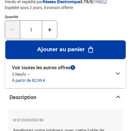
Vendu et expédié par
Réseau Electronique
3.75/5
(106)
Expédié sous 2 jours
livraison offerte
Quantité : 1
Quantité
Ajouter au panier
Voir toutes les autres offres
2
2 Neufs
—
À partir de 82,99 €
Description
ID 8720286558188
Améliorez votre intérieur avec cette table de