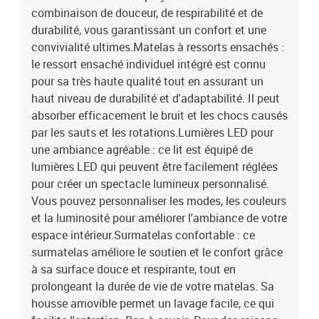
VLongueur du câble USB : 150 cmLongueur du câble
combinaison de douceur, de respirabilité et de
d'alimentation : 30 cmIndice IP : IP65Avec symbole de coupe à
durabilité, vous garantissant un confort et une
ciseaux La livraison contient :1 x cadre de lit1 x tête de lit1 x
convivialité ultimes.Matelas à ressorts ensachés :
matelas1 x surmatelas2 x bande à LED
le ressort ensaché individuel intégré est connu
pour sa très haute qualité tout en assurant un
haut niveau de durabilité et d'adaptabilité. Il peut
absorber efficacement le bruit et les chocs causés
par les sauts et les rotations.Lumières LED pour
une ambiance agréable : ce lit est équipé de
lumières LED qui peuvent être facilement réglées
pour créer un spectacle lumineux personnalisé.
Vous pouvez personnaliser les modes, les couleurs
et la luminosité pour améliorer l'ambiance de votre
espace intérieur.Surmatelas confortable : ce
surmatelas améliore le soutien et le confort grâce
à sa surface douce et respirante, tout en
prolongeant la durée de vie de votre matelas. Sa
housse amovible permet un lavage facile, ce qui