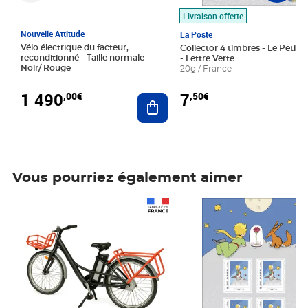
Livraison offerte
Nouvelle Attitude
La Poste
Vélo électrique du facteur,
Collector 4 timbres - Le Petit P
reconditionné - Taille normale -
- Lettre Verte
Noir/ Rouge
20g / France
1 490
7
,00€
,50€
Ajouter au panier
Vous pourriez également aimer
Prix 1 490,00€
Prix 7,50€