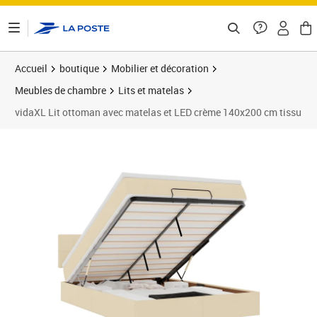
ontenu de la page
Accueil
boutique
Mobilier et décoration
Meubles de chambre
Lits et matelas
vidaXL Lit ottoman avec matelas et LED crème 140x200 cm tissu
Prix 709,99€
Prix 7