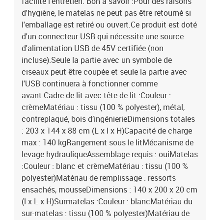
facilite l'entretien. Bon à savoir :Pour des raisons
d'hygiène, le matelas ne peut pas être retourné si
l'emballage est retiré ou ouvert.Ce produit est doté
d'un connecteur USB qui nécessite une source
d'alimentation USB de 45V certifiée (non
incluse).Seule la partie avec un symbole de
ciseaux peut être coupée et seule la partie avec
l'USB continuera à fonctionner comme
avant.Cadre de lit avec tête de lit :Couleur :
crèmeMatériau : tissu (100 % polyester), métal,
contreplaqué, bois d’ingénierieDimensions totales
: 203 x 144 x 88 cm (L x l x H)Capacité de charge
max : 140 kgRangement sous le litMécanisme de
levage hydrauliqueAssemblage requis : ouiMatelas
:Couleur : blanc et crèmeMatériau : tissu (100 %
polyester)Matériau de remplissage : ressorts
ensachés, mousseDimensions : 140 x 200 x 20 cm
(l x L x H)Surmatelas :Couleur : blancMatériau du
sur-matelas : tissu (100 % polyester)Matériau de