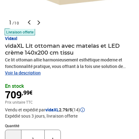
1
/10
Livraison offerte
Vidaxl
vidaXL Lit ottoman avec matelas et LED
crème 140x200 cm tissu
Ce lit ottoman allie harmonieusement esthétique moderne et
fonctionnalité pratique, vous offrant à la fois une solution de
rangement et une expérience de sommeil confortable. Matériau
Voir la description
doux et durable : le tissu en polyester offre une combinaison de
En stock
douceur, de respirabilité et de durabilité, vous garantissant un
709
,99€
confort et une convivialité ultimes.Matelas à ressorts ensachés : le
ressort ensaché individuel intégré est connu pour sa très haute
Prix unitaire TTC
qualité tout en assurant un haut niveau de durabilité et
Vendu et expédié par
vidaXL
2.79/5
(14)
d'adaptabilité. Il peut absorber efficacement le bruit et les chocs
Expédié sous 3 jours
livraison offerte
causés par les sauts et les rotations.Lumières LED pour une
ambiance agréable : ce lit est équipé de lumières LED qui peuvent
Quantité : 1
Quantité
être facilement réglées pour créer un spectacle lumineux
personnalisé. Vous pouvez personnaliser les modes, les couleurs