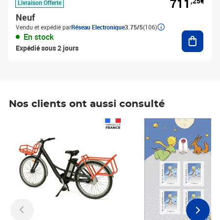
711
,25€
Livraison Offerte
Neuf
Vendu et expédié par
Réseau Electronique
3.75/5
(106)
Ajouter
En stock
Expédié sous 2 jours
Nos clients ont aussi consulté
Prix 1 490,00€
Prix 7,50€