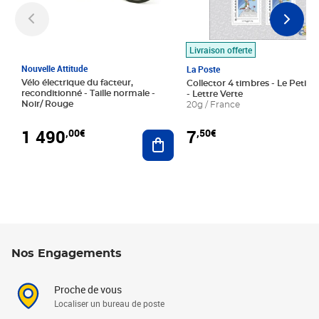
Livraison offerte
Nouvelle Attitude
La Poste
Vélo électrique du facteur,
Collector 4 timbres - Le Petit P
reconditionné - Taille normale -
- Lettre Verte
Noir/ Rouge
20g / France
1 490
7
,00€
,50€
Ajouter au panier
Nos Engagements
Proche de vous
Localiser un bureau de poste