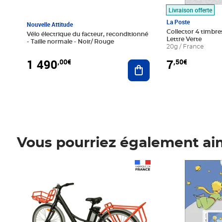
Livraison offerte
La Poste
Nouvelle Attitude
Collector 4 timbres
Vélo électrique du facteur, reconditionné
Lettre Verte
- Taille normale - Noir/ Rouge
20g / France
1 490
7
,00€
,50€
Ajouter au panier
Vous pourriez également ai
Prix 1 490,00€
Prix 7,50€