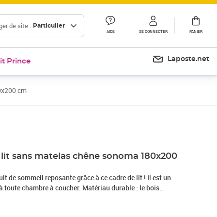
er de site :
Particulier
AIDE
SE CONNECTER
PANIER
Laposte.net
it Prince
80x200 cm
 lit sans matelas chêne sonoma 180x200
it de sommeil reposante grâce à ce cadre de lit ! Il est un
à toute chambre à coucher. Matériau durable : le bois
alité exceptionnelle avec une surface lisse et présente
bilité et résistance à l'humidité.Pieds en métal : le lit est