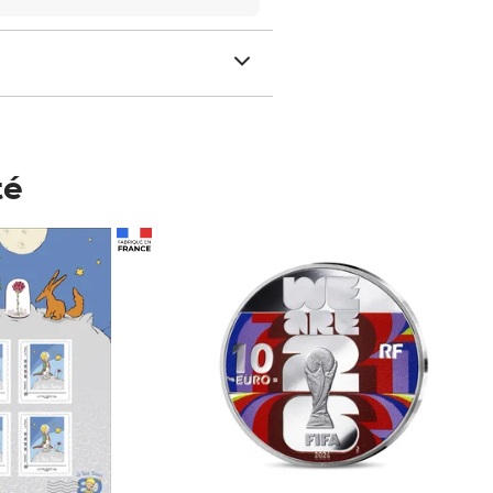
té
Prix 148,00€