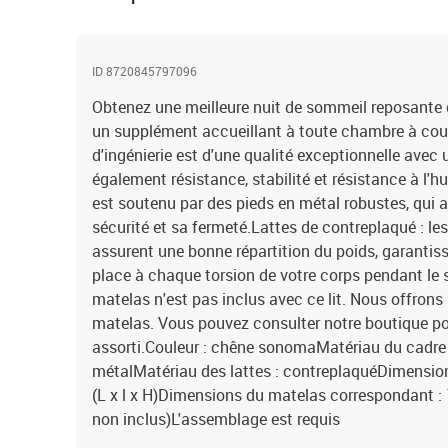
ID 8720845797096
Obtenez une meilleure nuit de sommeil reposante grâ
un supplément accueillant à toute chambre à couch
d'ingénierie est d'une qualité exceptionnelle avec 
également résistance, stabilité et résistance à l'hu
est soutenu par des pieds en métal robustes, qui as
sécurité et sa fermeté.Lattes de contreplaqué : le
assurent une bonne répartition du poids, garantis
place à chaque torsion de votre corps pendant le 
matelas n'est pas inclus avec ce lit. Nous offrons
matelas. Vous pouvez consulter notre boutique po
assorti.Couleur : chêne sonomaMatériau du cadre de 
métalMatériau des lattes : contreplaquéDimension
(L x l x H)Dimensions du matelas correspondant : 
non inclus)L'assemblage est requis