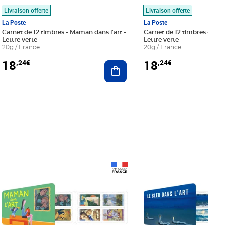
Livraison offerte
Livraison offerte
La Poste
La Poste
Carnet de 12 timbres - Maman dans l'art -
Carnet de 12 timbres - Le bl
Lettre verte
Lettre verte
20g / France
20g / France
18
18
,24€
,24€
r au panier
Ajouter au panier
Prix 18,24€
Prix 18,24€