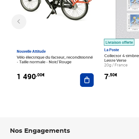
Livraison offerte
La Poste
Nouvelle Attitude
Collector 4 timbres
Vélo électrique du facteur, reconditionné
Lettre Verte
- Taille normale - Noir/ Rouge
20g / France
1 490
7
,00€
,50€
Ajouter au panier
Nos Engagements