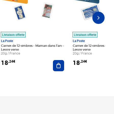
Livraison offerte
Livraison offerte
La Poste
La Poste
Carnet de 12 timbres - Maman dans l'art -
Carnet de 12 timbres - Le bl
Lettre verte
Lettre verte
20g / France
20g / France
18
18
,24€
,24€
r au panier
Ajouter au panier