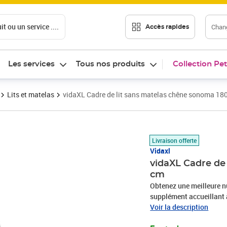
t ou un service ....
Chang
Accès rapides
Les services
Tous nos produits
Collection Pet
Lits et matelas
vidaXL Cadre de lit sans matelas chêne sonoma 1
Prix 253,82€
Livraison offerte
Vidaxl
vidaXL Cadre de
cm
Obtenez une meilleure nu
supplément accueillant 
d'ingénierie est d'une qu
Voir la description
également résistance, sta