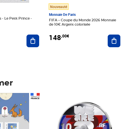
Nouveauté
Monnaie De Paris
 - Le Petit Prince -
FIFA – Coupe du Monde 2026 Monnaie
de 10€ Argent colorisée
148
,00€
Ajouter au panier
Ajoute
mer
Prix 148,00€