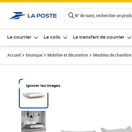
ontenu de la page
N° de suivi, rechercher un produi
Le courrier
Le colis
Le transfert de courrier
Accueil
boutique
Mobilier et décoration
Meubles de chambre
Ignorer les images