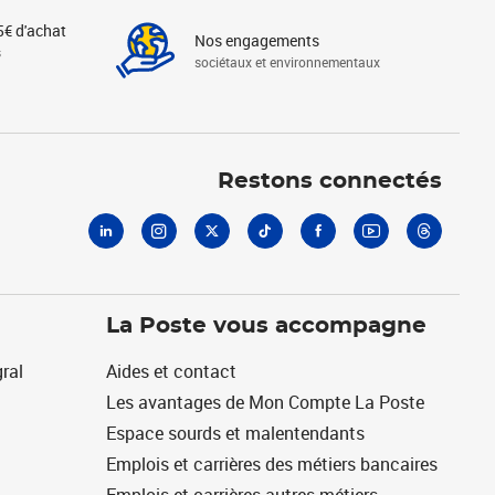
5€ d'achat
Nos engagements
s
sociétaux et environnementaux
Linkedin
Instagram
X
Tiktok
Facebook
Youtube
Threads
Restons connectés
La Poste vous accompagne
ral
Aides et contact
Les avantages de Mon Compte La Poste
Espace sourds et malentendants
Emplois et carrières des métiers bancaires