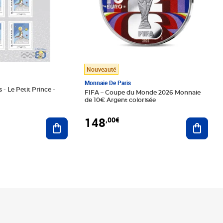
Nouveauté
Monnaie De Paris
 - Le Petit Prince -
FIFA – Coupe du Monde 2026 Monnaie
de 10€ Argent colorisée
148
,00€
Ajouter au panier
Ajoute