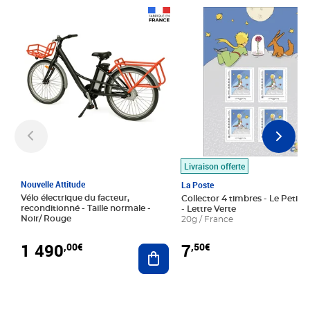
Prix 1 490,00€
Prix 7,50€
Livraison offerte
Nouvelle Attitude
La Poste
Vélo électrique du facteur,
Collector 4 timbres - Le Petit P
reconditionné - Taille normale -
- Lettre Verte
Noir/ Rouge
20g / France
1 490
7
,00€
,50€
Ajouter au panier