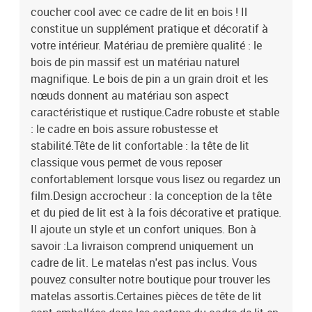
coucher cool avec ce cadre de lit en bois ! Il
dans les cartons du cadre de lit en raison du manque d’espace.Ce
cadre de lit convient à un matelas mesurant 135 x 190 cm
constitue un supplément pratique et décoratif à
(double).Matériau : bois de pin massif (non traité)Dimensions du
votre intérieur. Matériau de première qualité : le
cadre de lit : 195,5 x 140,5 x 69,5 cm (L x l x H)Dimensions de la
bois de pin massif est un matériau naturel
tête de lit : 141 x 4 x 100 cm (l x P x H)Dimensions du matelas
magnifique. Le bois de pin a un grain droit et les
correspondant : 135 x 190 cm (l x L) (matelas non
nœuds donnent au matériau son aspect
inclus)L'assemblage est requisLa livraison contient :1 x cadre de
caractéristique et rustique.Cadre robuste et stable
lit1 x tête de lit
: le cadre en bois assure robustesse et
stabilité.Tête de lit confortable : la tête de lit
classique vous permet de vous reposer
confortablement lorsque vous lisez ou regardez un
film.Design accrocheur : la conception de la tête
et du pied de lit est à la fois décorative et pratique.
Il ajoute un style et un confort uniques. Bon à
savoir :La livraison comprend uniquement un
cadre de lit. Le matelas n'est pas inclus. Vous
pouvez consulter notre boutique pour trouver les
matelas assortis.Certaines pièces de tête de lit