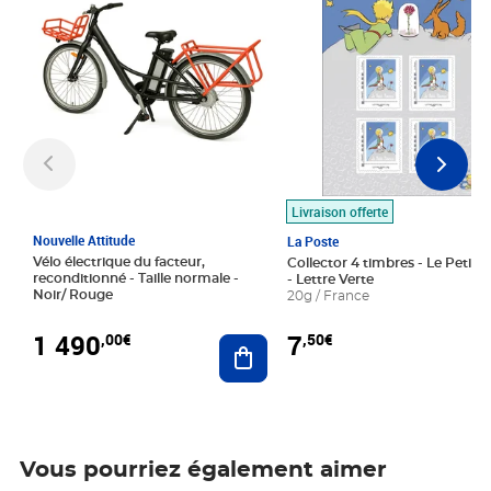
Livraison offerte
Nouvelle Attitude
La Poste
Vélo électrique du facteur,
Collector 4 timbres - Le Petit P
reconditionné - Taille normale -
- Lettre Verte
Noir/ Rouge
20g / France
1 490
7
,00€
,50€
Ajouter au panier
Vous pourriez également aimer