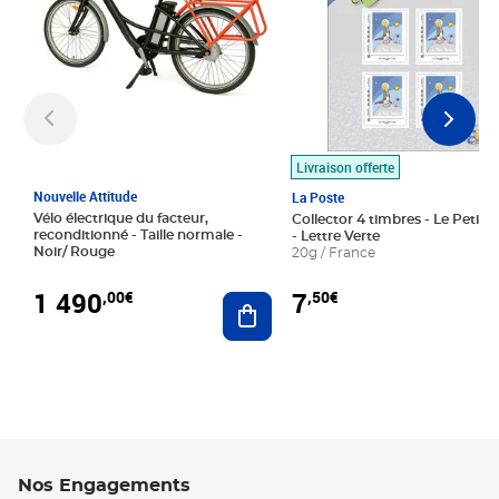
Livraison offerte
Nouvelle Attitude
La Poste
Vélo électrique du facteur,
Collector 4 timbres - Le Petit P
reconditionné - Taille normale -
- Lettre Verte
Noir/ Rouge
20g / France
1 490
7
,00€
,50€
Ajouter au panier
Nos Engagements