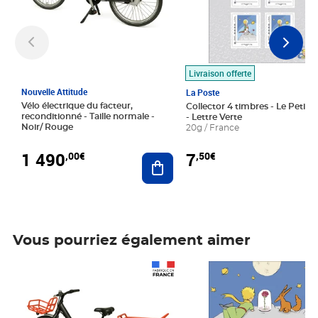
Livraison offerte
Nouvelle Attitude
La Poste
Vélo électrique du facteur,
Collector 4 timbres - Le Petit P
reconditionné - Taille normale -
- Lettre Verte
Noir/ Rouge
20g / France
1 490
7
,00€
,50€
Ajouter au panier
Vous pourriez également aimer
Prix 1 490,00€
Prix 7,50€