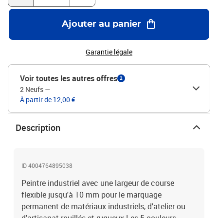
de rotation à l'extrémité du canon La pointe en pâte peut être
remodelée avec le capuchon transparent inclus sous le capuchon
Ajouter au panier
coloré Produit de marque de haute qualité
Garantie légale
Voir toutes les autres offres
2
2 Neufs
—
À partir de 12,00 €
Description
ID 4004764895038
Peintre industriel avec une largeur de course
flexible jusqu'à 10 mm pour le marquage
permanent de matériaux industriels, d'atelier ou