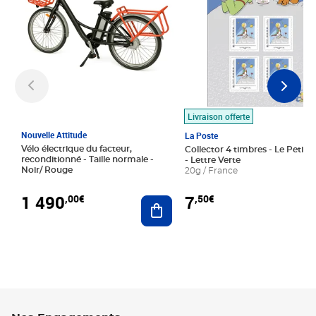
Livraison offerte
Nouvelle Attitude
La Poste
Vélo électrique du facteur,
Collector 4 timbres - Le Petit P
reconditionné - Taille normale -
- Lettre Verte
Noir/ Rouge
20g / France
1 490
7
,00€
,50€
Ajouter au panier