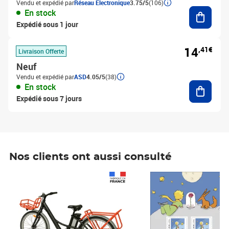
Vendu et expédié par
Réseau Electronique
3.75/5
(106)
Ajouter
En stock
Expédié sous 1 jour
14
,41€
Livraison Offerte
Neuf
Vendu et expédié par
ASD
4.05/5
(38)
Ajouter
En stock
Expédié sous 7 jours
Nos clients ont aussi consulté
Prix 1 490,00€
Prix 7,50€