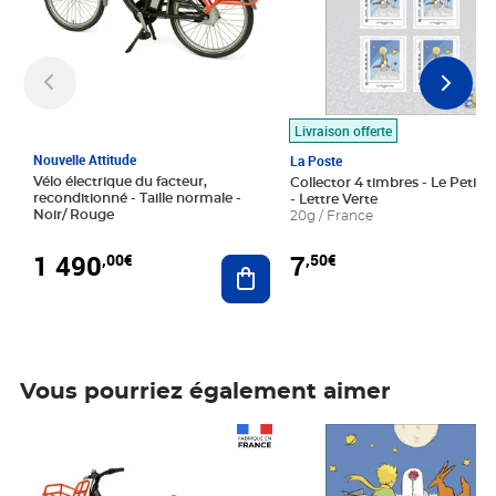
Livraison offerte
Nouvelle Attitude
La Poste
Vélo électrique du facteur,
Collector 4 timbres - Le Petit P
reconditionné - Taille normale -
- Lettre Verte
Noir/ Rouge
20g / France
1 490
7
,00€
,50€
Ajouter au panier
Vous pourriez également aimer
Prix 1 490,00€
Prix 7,50€