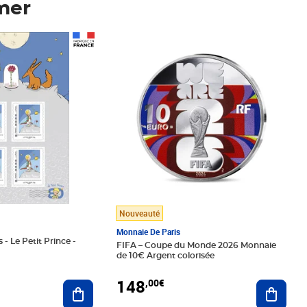
mer
Prix 148,00€
Nouveauté
Monnaie De Paris
 - Le Petit Prince -
FIFA – Coupe du Monde 2026 Monnaie
de 10€ Argent colorisée
148
,00€
Ajouter au panier
Ajoute