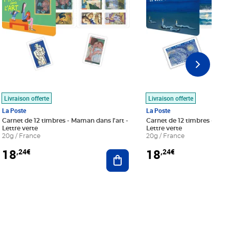
Livraison offerte
Livraison offerte
La Poste
La Poste
Carnet de 12 timbres - Maman dans l'art -
Carnet de 12 timbres - Le bl
Lettre verte
Lettre verte
20g / France
20g / France
18
18
,24€
,24€
r au panier
Ajouter au panier