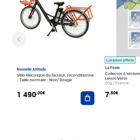
Livraison offerte
La Poste
Nouvelle Attitude
Collector 4 timbres
Vélo électrique du facteur, reconditionné
Lettre Verte
- Taille normale - Noir/ Rouge
20g / France
1 490
7
,00€
,50€
Ajouter au panier