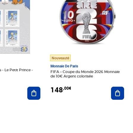
Nouveauté
Monnaie De Paris
 - Le Petit Prince -
FIFA – Coupe du Monde 2026 Monnaie
de 10€ Argent colorisée
148
,00€
Ajouter au panier
Ajoute