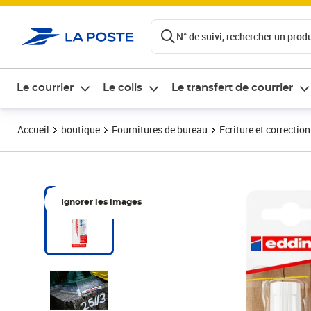
ontenu de la page
N° de suivi, rechercher un produi
Le courrier
Le colis
Le transfert de courrier
Accueil
boutique
Fournitures de bureau
Ecriture et correction
Ignorer les images