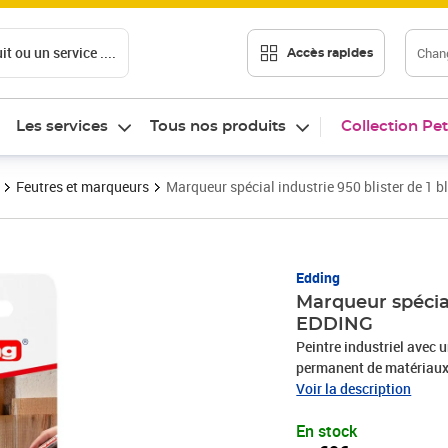
t ou un service ....
Chang
Accès rapides
Les services
Tous nos produits
Collection Pet
Feutres et marqueurs
Marqueur spécial industrie 950 blister de 1
Prix 8,69€
Edding
Marqueur spécial
EDDING
Peintre industriel avec 
permanent de matériaux i
couleurs intenses dispo
Voir la description
luminosité, ce qui en fa
En stock
environnements difficile