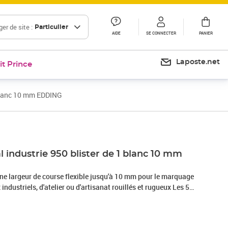
er de site :
Particulier
AIDE
SE CONNECTER
PANIER
Laposte.net
it Prince
 blanc 10 mm EDDING
Prix 12,00€
Prix 12,80€
Prix 19,09€
 industrie 950 blister de 1 blanc 10 mm
une largeur de course flexible jusqu'à 10 mm pour le marquage
ndustriels, d'atelier ou d'artisanat rouillés et rugueux Les 5
nibles du marqueur sont idéales dans des conditions de faible
it une excellente solution pour le marquage dans des
s La pâte hautement résistante et exceptionnelle est idéale