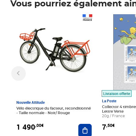
Vous pourriez également ai
Prix 1 490,00€
Prix 7,50€
Livraison offerte
La Poste
Nouvelle Attitude
Collector 4 timbres
Vélo électrique du facteur, reconditionné
Lettre Verte
- Taille normale - Noir/ Rouge
20g / France
1 490
7
,00€
,50€
Ajouter au panier