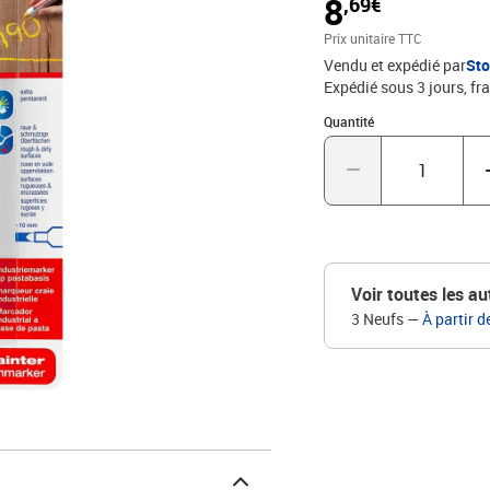
8
,69€
pour les marquages résis
des résultats très visibl
Prix unitaire TTC
haute qualité, rechargea
Vendu et expédié par
St
de haute qualité, le mar
Expédié sous 3 jours, fra
à outils, ce qui en fait 
l'extérieur La pâte peut 
Quantité : 1
Quantité
du canon La pointe en p
sous le capuchon coloré
Voir toutes les au
3 Neufs
—
À partir d