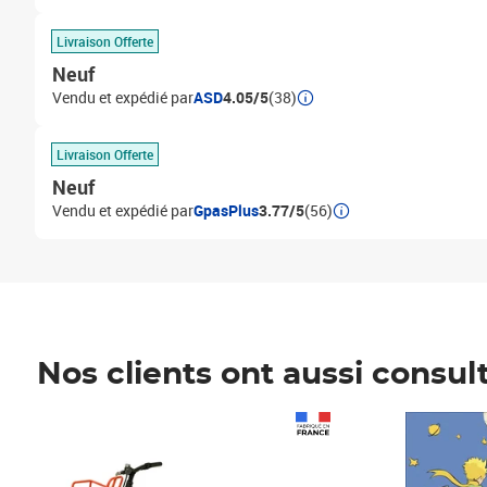
Livraison Offerte
Neuf
Vendu et expédié par
ASD
4.05/5
(38)
Livraison Offerte
Neuf
Vendu et expédié par
GpasPlus
3.77/5
(56)
Nos clients ont aussi consul
Prix 1 490,00€
Prix 7,50€