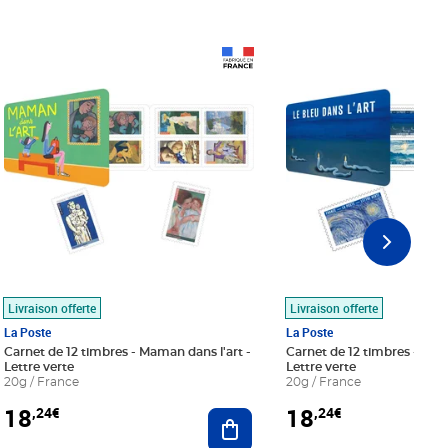
Prix 18,24€
Prix 18,24€
Livraison offerte
Livraison offerte
La Poste
La Poste
Carnet de 12 timbres - Maman dans l'art -
Carnet de 12 timbres - Le bl
Lettre verte
Lettre verte
20g / France
20g / France
18
18
,24€
,24€
r au panier
Ajouter au panier