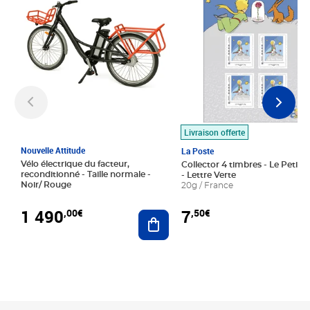
Livraison offerte
Nouvelle Attitude
La Poste
Vélo électrique du facteur,
Collector 4 timbres - Le Petit P
reconditionné - Taille normale -
- Lettre Verte
Noir/ Rouge
20g / France
1 490
7
,00€
,50€
Ajouter au panier