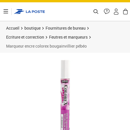
ontenu de la page
Accueil
boutique
Fournitures de bureau
Ecriture et correction
Feutres et marqueurs
Marqueur encre colorex bougainvillier pébéo
Prix 4,52€
Prix 3
Prix 1