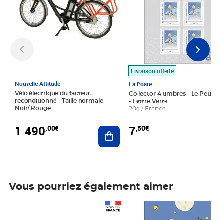
Livraison offerte
Nouvelle Attitude
La Poste
Vélo électrique du facteur,
Collector 4 timbres - Le Petit P
reconditionné - Taille normale -
- Lettre Verte
Noir/ Rouge
20g / France
1 490
7
,00€
,50€
Ajouter au panier
Vous pourriez également aimer
Prix 1 490,00€
Prix 7,50€