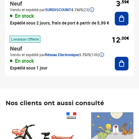
3
,59€
Neuf
Vendu et expédié par
SURDISCOUNT
4.74/5
(23)
Ajouter
En stock
Expédié sous 2 jours, frais de port à partir de 5,99 €
12
,00€
Livraison Offerte
Neuf
Vendu et expédié par
Réseau Electronique
3.75/5
(106)
Ajouter
En stock
Expédié sous 1 jour
Nos clients ont aussi consulté
Prix 1 490,00€
Prix 7,50€