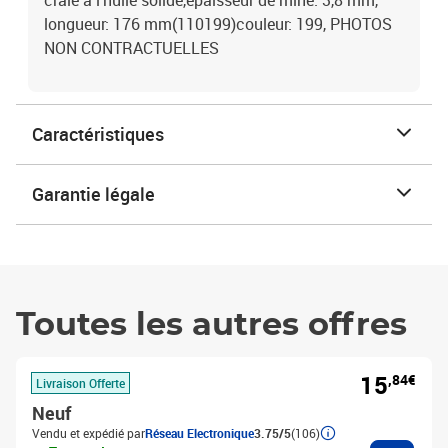
craie à l'huile solide,épaisseur de mine: 3,8 mm,
longueur: 176 mm(110199)couleur: 199, PHOTOS
NON CONTRACTUELLES
Caractéristiques
Garantie légale
Toutes les autres offres
15
,84€
Livraison Offerte
Neuf
Vendu et expédié par
Réseau Electronique
3.75/5
(106)
Ajouter