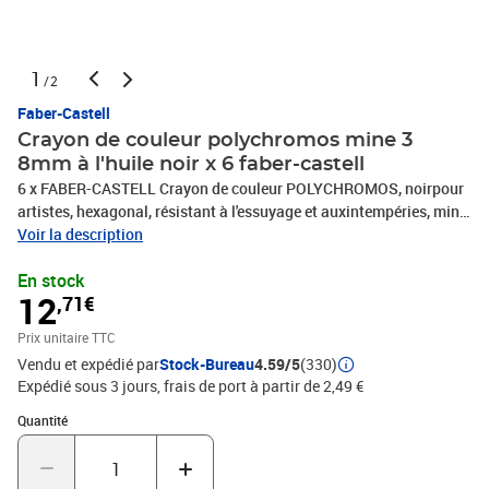
1
/2
Faber-Castell
Crayon de couleur polychromos mine 3
8mm à l'huile noir x 6 faber-castell
6 x FABER-CASTELL Crayon de couleur POLYCHROMOS, noirpour
artistes, hexagonal, résistant à l'essuyage et auxintempéries, mine
craie à l'huile solide,épaisseur de mine: 3,8 mm, longueur: 176
Voir la description
mm(110199)couleur: 199, PHOTOS NON CONTRACTUELLES
En stock
12
,71€
Prix unitaire TTC
Vendu et expédié par
Stock-Bureau
4.59/5
(330)
Expédié sous 3 jours, frais de port à partir de 2,49 €
Quantité : 1
Quantité