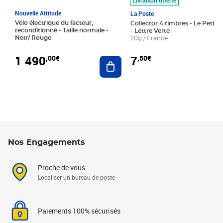
Nouvelle Attitude
La Poste
Vélo électrique du facteur,
Collector 4 timbres - Le Petit P
reconditionné - Taille normale -
- Lettre Verte
Noir/ Rouge
20g / France
1 490
7
,00€
,50€
Ajouter au panier
Nos Engagements
Proche de vous
Localiser un bureau de poste
Paiements 100% sécurisés