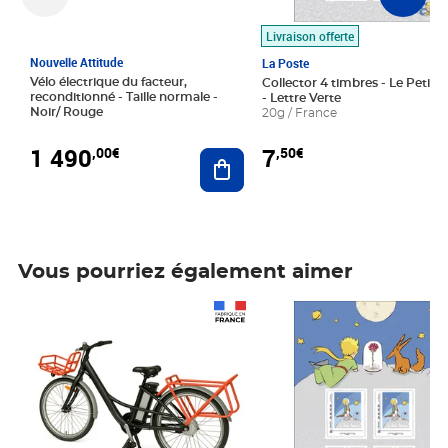
Livraison offerte
Nouvelle Attitude
La Poste
Vélo électrique du facteur,
Collector 4 timbres - Le Petit P
reconditionné - Taille normale -
- Lettre Verte
Noir/ Rouge
20g / France
1 490
7
,00€
,50€
Ajouter au panier
Vous pourriez également aimer
Prix 1 490,00€
Prix 7,50€