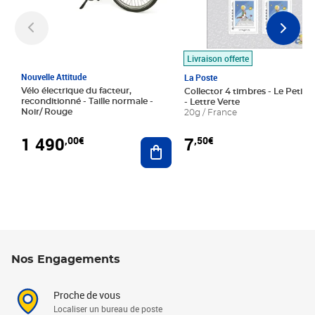
Livraison offerte
Nouvelle Attitude
La Poste
Vélo électrique du facteur,
Collector 4 timbres - Le Petit P
reconditionné - Taille normale -
- Lettre Verte
Noir/ Rouge
20g / France
1 490
7
,00€
,50€
Ajouter au panier
Nos Engagements
Proche de vous
Localiser un bureau de poste