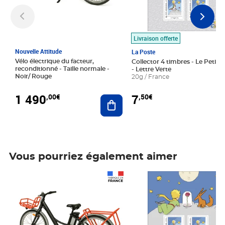
Livraison offerte
Nouvelle Attitude
La Poste
Vélo électrique du facteur,
Collector 4 timbres - Le Petit P
reconditionné - Taille normale -
- Lettre Verte
Noir/ Rouge
20g / France
1 490
7
,00€
,50€
Ajouter au panier
Vous pourriez également aimer
Prix 1 490,00€
Prix 7,50€