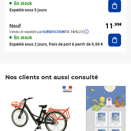
Ajouter
En stock
Expédié sous 5 jours
11
,99€
Neuf
Vendu et expédié par
SURDISCOUNT
4.74/5
(23)
Ajouter
En stock
Expédié sous 2 jours, frais de port à partir de 5,99 €
Nos clients ont aussi consulté
Prix 1 490,00€
Prix 7,50€