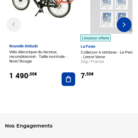
Livraison offerte
Nouvelle Attitude
La Poste
Vélo électrique du facteur,
Collector 4 timbres - Le Petit P
reconditionné - Taille normale -
- Lettre Verte
Noir/ Rouge
20g / France
1 490
7
,00€
,50€
Ajouter au panier
Nos Engagements