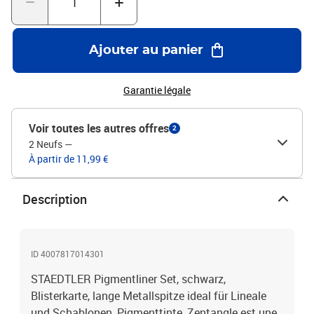
Lorsque vous travaillez sur un carreau Zentangle, vous pouvez
vous retrouver, dans un état paisible et détendu dans lequel vous
oubliez le monde autour de vous. Ceci est en partie dû au fait que
Ajouter au panier
le résultat du Zentangle n'est pas prédéfini - et, donc le résultat
final du travail est une surprise.
Garantie légale
Voir toutes les autres offres
2
2 Neufs
—
À partir de 11,99 €
Description
ID 4007817014301
STAEDTLER Pigmentliner Set, schwarz,
Blisterkarte, lange Metallspitze ideal für Lineale
und Schablonen, Pigmenttinte, Zentangle est une