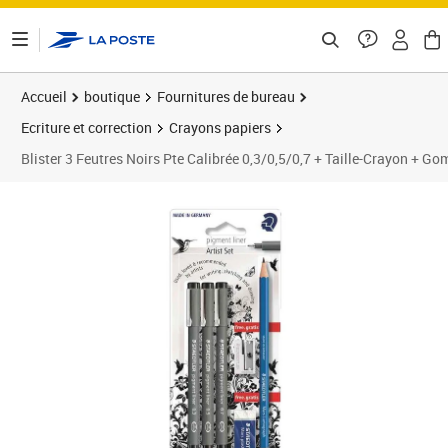
ontenu de la page
Accueil
boutique
Fournitures de bureau
Ecriture et correction
Crayons papiers
Blister 3 Feutres Noirs Pte Calibrée 0,3/0,5/0,7 + Taille-Crayon +
Prix 11,51€
Prix 1
Prix 1