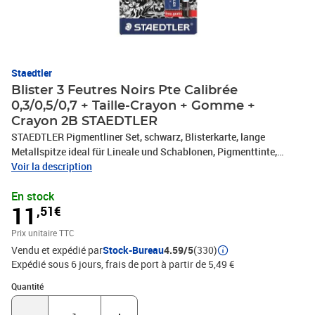
Staedtler
Blister 3 Feutres Noirs Pte Calibrée
0,3/0,5/0,7 + Taille-Crayon + Gomme +
Crayon 2B STAEDTLER
STAEDTLER Pigmentliner Set, schwarz, Blisterkarte, lange
Metallspitze ideal für Lineale und Schablonen, Pigmenttinte,
Zentangle est une méthode relaxante et facile à apprendre pour
Voir la description
dessiner des images magnifiques à partir de patrons structurés,
En stock
Presque tout le monde peut créer de petites oeuvres d'art de rêve
11
,51€
avec la methode Zentangle, Zentangle encourage non seulement la
concentration et la créativité, mais améliore aussi le bien-être
Prix unitaire TTC
personnel et nous donne le sentiment de satisfaction d'avoir fait,
Vendu et expédié par
Stock-Bureau
4.59/5
(330)
quelque chose de bien, Qu'est ce qui rend Zentangle artistique?, La
Expédié sous 6 jours, frais de port à partir de 5,49 €
methode Zentangle a été développée aux Etats Unis d'Amerique
par Rick Roberts et Maria Thomas, pour aider les êtres humains à
Quantité : 1
Quantité
atteindre un état méditatif et, relaxant au travers du dessin de
patrons prédéfinis - Justement la méditation sans méditer.