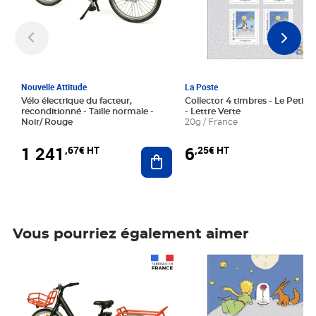
Nouvelle Attitude
La Poste
Vélo électrique du facteur,
Collector 4 timbres - Le Petit P
reconditionné - Taille normale -
- Lettre Verte
Noir/ Rouge
20g / France
1 241
6
,67€ HT
,25€ HT
Ajouter au panier
Vous pourriez également aimer
Prix 1 241,67€ HT
Prix 6,25€ HT