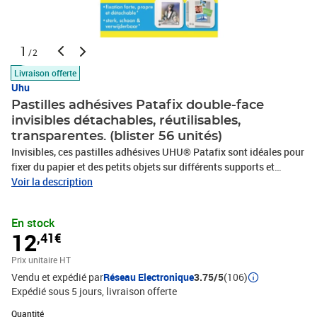
1
/2
Livraison offerte
Uhu
Pastilles adhésives Patafix double-face
invisibles détachables, réutilisables,
transparentes. (blister 56 unités)
Invisibles, ces pastilles adhésives UHU® Patafix sont idéales pour
fixer du papier et des petits objets sur différents supports et
peuvent être détachées sans abîmer les matériaux sur lesquels
Voir la description
elles sont fixées.Les pastilles adhésives UHU® Patafix sont
idéales pour fixer du papier et des petits objets sur différents
En stock
supports : murs, meubles, fenêtres et plus. Ces pastilles adhésives
12
,41€
permettent une fixation rapide, propre et résistante et sont
adaptées à une utilisation sur le bois, le ciment, le verre, le métal,
Prix unitaire HT
le plastique et la porcelaine. Elles ne peuvent pas être utilisées sur
Vendu et expédié par
Réseau Electronique
3.75/5
(106)
des matériaux poreux. Les pastilles adhésives sont détachables
Expédié sous 5 jours
livraison offerte
sans abîmer les supports et réutilisables sans perte de leur
Quantité : 1
Quantité
propriété adhésive. De plus, elles sont testées sous contrôle