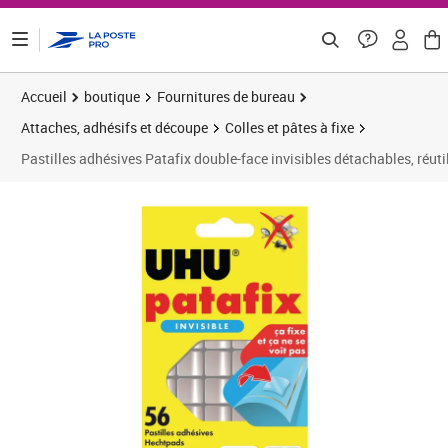
ontenu de la page
Accueil
boutique
Fournitures de bureau
Attaches, adhésifs et découpe
Colles et pâtes à fixe
Pastilles adhésives Patafix double-face invisibles détachables, réutil
Prix 12,41€