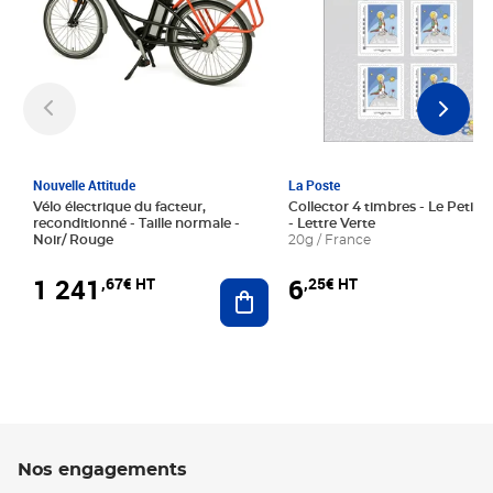
Nouvelle Attitude
La Poste
Vélo électrique du facteur,
Collector 4 timbres - Le Petit P
reconditionné - Taille normale -
- Lettre Verte
Noir/ Rouge
20g / France
1 241
6
,67€ HT
,25€ HT
Ajouter au panier
Nos engagements