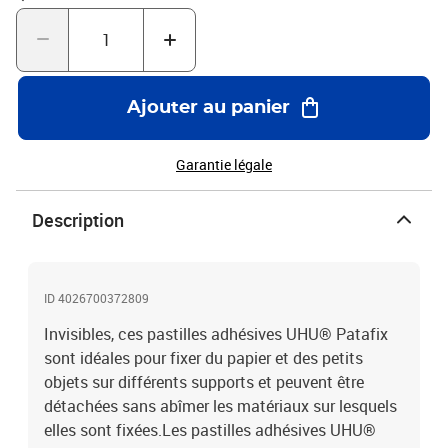
dermatologique. Utilisez ces pastilles adhésives polyvalentes
pour une grande variété d'utilisations à la maison, au bureau ou à
l'école, comme fixer des photos sur des murs ou immobiliser des
objets plus lourds sur des surfaces horizontalesPastilles
adhésives de fixation double-faceFixent du papier et des petits
Ajouter au panier
objets sur différents supports : murs, meubles, fenêtres et
plusDétachables et réutilisablesFixation rapide et propreTesté
Garantie légale
sous contrôle dermatologiqueCouleur : TransparentePaquet de
56.
Description
ID 4026700372809
Invisibles, ces pastilles adhésives UHU® Patafix
sont idéales pour fixer du papier et des petits
objets sur différents supports et peuvent être
détachées sans abîmer les matériaux sur lesquels
elles sont fixées.Les pastilles adhésives UHU®