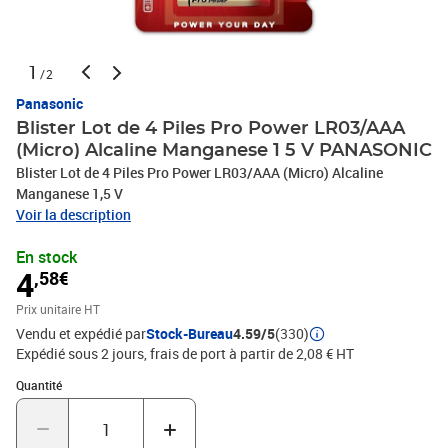
1
/2
Panasonic
Blister Lot de 4 Piles Pro Power LR03/AAA
(Micro) Alcaline Manganese 1 5 V PANASONIC
Blister Lot de 4 Piles Pro Power LR03/AAA (Micro) Alcaline
Manganese 1,5 V
Voir la description
En stock
4
,58€
Prix unitaire HT
Vendu et expédié par
Stock-Bureau
4.59/5
(330)
Expédié sous 2 jours, frais de port à partir de 2,08 € HT
Quantité : 1
Quantité