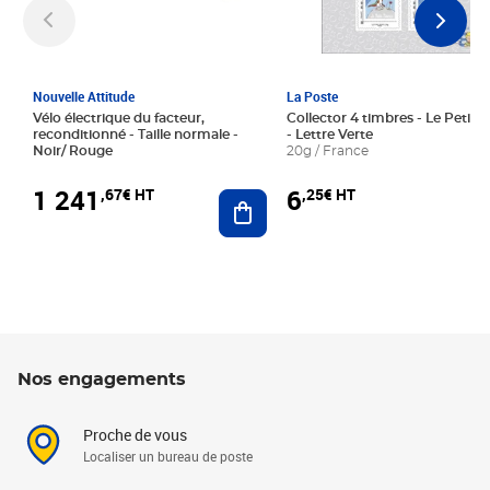
Nouvelle Attitude
La Poste
Vélo électrique du facteur,
Collector 4 timbres - Le Petit P
reconditionné - Taille normale -
- Lettre Verte
Noir/ Rouge
20g / France
1 241
6
,67€ HT
,25€ HT
Ajouter au panier
Nos engagements
Proche de vous
Localiser un bureau de poste