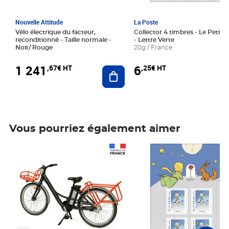
Nouvelle Attitude
La Poste
Vélo électrique du facteur,
Collector 4 timbres - Le Petit P
reconditionné - Taille normale -
- Lettre Verte
Noir/ Rouge
20g / France
1 241
6
,67€ HT
,25€ HT
Ajouter au panier
Vous pourriez également aimer
Prix 1 241,67€ HT
Prix 6,25€ HT