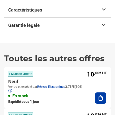
Caractéristiques
Garantie légale
Toutes les autres offres
10
,00€ HT
Livraison Offerte
Neuf
Vendu et expédié par
Réseau Electronique
3.75/5
(106)
Ajouter
En stock
Expédié sous 1 jour
,01€ HT
Livraison Offerte