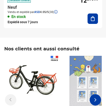
12
Neuf
Vendu et expédié par
ASD
4.05/5
(38)
Ajouter
En stock
Expédié sous 7 jours
Nos clients ont aussi consulté
Prix 1 241,67€ HT
Prix 6,25€ HT