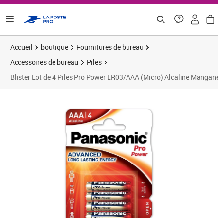
ontenu de la page
Accueil
boutique
Fournitures de bureau
Accessoires de bureau
Piles
Blister Lot de 4 Piles Pro Power LR03/AAA (Micro) Alcaline Manga
Prix 4,58€
Prix 1
Prix 1