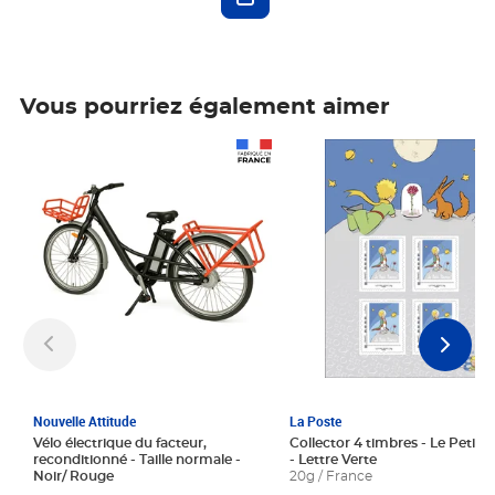
Vous pourriez également aimer
Prix 1 241,67€ HT
Prix 6,25€ HT
Nouvelle Attitude
La Poste
Vélo électrique du facteur,
Collector 4 timbres - Le Petit P
reconditionné - Taille normale -
- Lettre Verte
Noir/ Rouge
20g / France