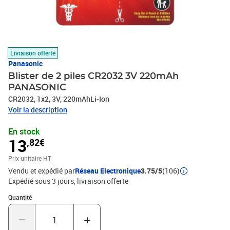
Livraison offerte
Panasonic
Blister de 2 piles CR2032 3V 220mAh
PANASONIC
CR2032, 1x2, 3V, 220mAhLi-Ion
Voir la description
En stock
13
,82€
Prix unitaire HT
Vendu et expédié par
Réseau Electronique
3.75/5
(106)
Expédié sous 3 jours
livraison offerte
Quantité : 1
Quantité