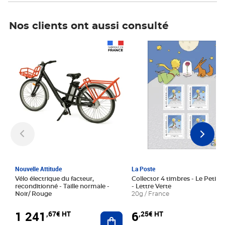
Nos clients ont aussi consulté
Prix 1 241,67€ HT
Prix 6,25€ HT
Nouvelle Attitude
La Poste
Vélo électrique du facteur,
Collector 4 timbres - Le Petit P
reconditionné - Taille normale -
- Lettre Verte
Noir/ Rouge
20g / France
1 241
6
,67€ HT
,25€ HT
Ajouter au panier