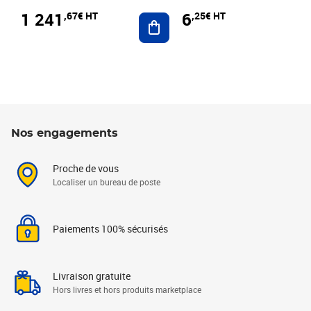
1 241
6
,67€ HT
,25€ HT
Ajouter au panier
Nos engagements
Proche de vous
Localiser un bureau de poste
Paiements 100% sécurisés
Livraison gratuite
Hors livres et hors produits marketplace