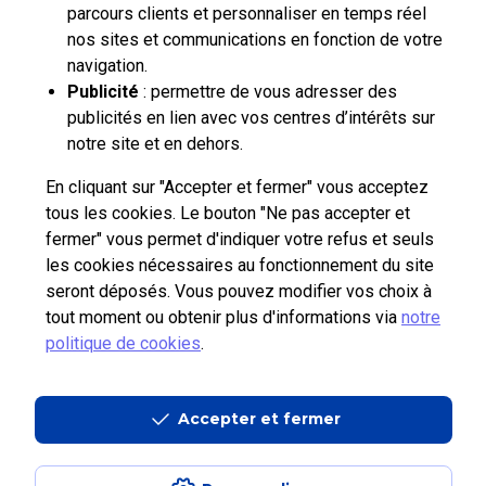
parcours clients et personnaliser en temps réel
nos sites et communications en fonction de votre
navigation.
pro.laposte.fr
part.laposte.fr
groupelaposte.com
Publicité
: permettre de vous adresser des
publicités en lien avec vos centres d’intérêts sur
notre site et en dehors.
En cliquant sur "Accepter et fermer" vous acceptez
tous les cookies. Le bouton "Ne pas accepter et
Plan du site
Accessibilité : non conforme
Mentions légales
fermer" vous permet d'indiquer votre refus et seuls
les cookies nécessaires au fonctionnement du site
Données personnelles et cookies
CGU
seront déposés. Vous pouvez modifier vos choix à
Copyright © 2026 La Poste
tout moment ou obtenir plus d'informations via
notre
politique de cookies
.
Accepter et fermer