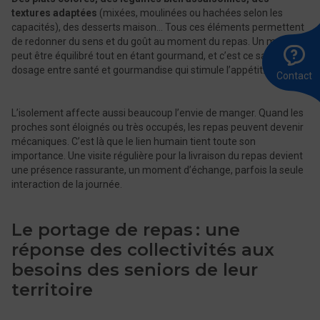
textures adaptées
(mixées, moulinées ou hachées selon les
capacités), des desserts maison… Tous ces éléments permettent
de redonner du sens et du goût au moment du repas. Un menu
A
Ê
E
peut être équilibré tout en étant gourmand, et c’est ce savant
l
r
u
dosage entre santé et gourmandise qui stimule l’appétit.
8
m
Contact
0
L’isolement affecte aussi beaucoup l’envie de manger. Quand les
proches sont éloignés ou très occupés, les repas peuvent devenir
mécaniques. C’est là que le lien humain tient toute son
importance. Une visite régulière pour la livraison du repas devient
une présence rassurante, un moment d’échange, parfois la seule
interaction de la journée.
Le portage de repas : une
réponse des collectivités aux
besoins des seniors de leur
territoire