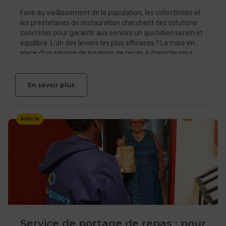
personnes âgées tout en
Face au vieillissement de la population, les collectivités et
respectant les normes sanitaires
les prestataires de restauration cherchent des solutions
?
concrètes pour garantir aux seniors un quotidien serein et
équilibré. L’un des leviers les plus efficaces ? La mise en
place d’un service de livraison de repas à domicile pour
personnes âgées, alliant sécurité sanitaire, qualité
nutritionnelle et lien social.
En savoir plus
Article
Service de portage de repas : pour