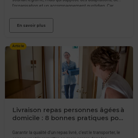
l’organisation et un accompagnement quotidien. Car
rester autonome, c’est pouvoir continuer à choisir sa vie, à
garder sa dignité, à conserver ses habitudes.
En savoir plus
Article
Livraison repas personnes âgées à
domicile : 8 bonnes pratiques pour
garantir une qualité optimale
Garantir la qualité d’un repas livré, c’est le transporter, le
pendant le transport