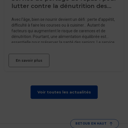
lutter contre la dénutrition des
seniors
Avec l’âge, bien se nourrir devient un défi : perte d’appétit,
difficulté à faire les courses ou à cuisiner… Autant de
facteurs qui augmentent le risque de carences et de
dénutrition. Pourtant, une alimentation équilibrée est
essentielle pour préserver la santé des seniors. Le service
de portage de repas est une solution qui assure un apport
nutritionnel adapté, mais aussi un suivi personnalisé et un
lien social précieux.
En savoir plus
Voir toutes les actualités
RETOUR EN HAUT