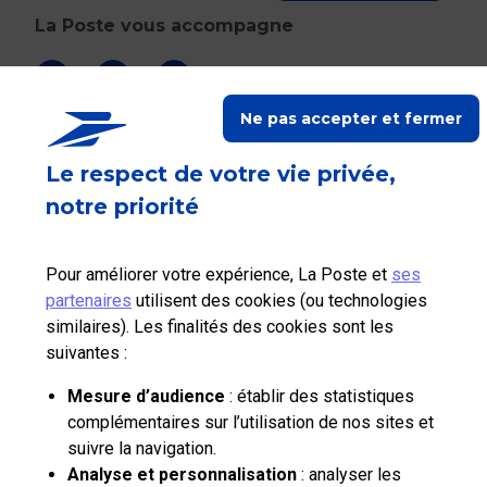
La Poste vous accompagne
Suivez-nous sur Linkedin
Suivez-nous sur Youtube
Suivez-nous sur X
Ne pas accepter et fermer
Qui sommes-nous?
Le respect de votre vie privée,
notre priorité
Nos tarifs
Aide et outils
Pour améliorer votre expérience, La Poste et
ses
partenaires
utilisent des cookies (ou technologies
Contactez-nous
similaires). Les finalités des cookies sont les
suivantes :
La Poste Solutions Business est la marque B2B de La Poste, destinée aux
Mesure d’audience
: établir des statistiques
entreprises, collectivités et administrations publiques.
complémentaires sur l’utilisation de nos sites et
Retrouvez ici des actualités, des études de tendances, des décryptages et
suivre la navigation.
innovations, des offres selon vos usages, des infos pratiques et un accès
Analyse et personnalisation
: analyser les
à votre espace personnel pour gérer le développement de votre activité.