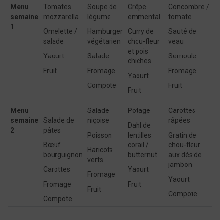
Menu
Tomates
Soupe de
Crêpe
Concombre /
semaine
mozzarella
légume
emmental
tomate
1
Omelette /
Hamburger
Curry de
Sauté de
salade
végétarien
chou-fleur
veau
et pois
Yaourt
Salade
Semoule
chiches
Fruit
Fromage
Fromage
Yaourt
Compote
Fruit
Fruit
Menu
Salade
Potage
Carottes
semaine
Salade de
niçoise
râpées
Dahl de
2
pâtes
Poisson
lentilles
Gratin de
Bœuf
corail /
chou-fleur
Haricots
bourguignon
butternut
aux dés de
verts
jambon
Carottes
Yaourt
Fromage
Yaourt
Fromage
Fruit
Fruit
Compote
Compote