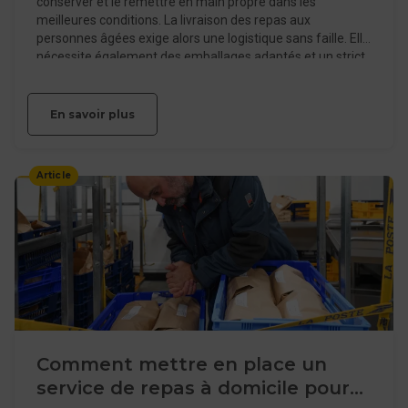
conserver et le remettre en main propre dans les
meilleures conditions. La livraison des repas aux
personnes âgées exige alors une logistique sans faille. Elle
nécessite également des emballages adaptés et un strict
respect des normes sanitaires. Pour vous aider à
renforcer la qualité optimale de votre service, voici 8
bonnes pratiques concrètes à mettre en place dès
En savoir plus
aujourd’hui.
Article
Comment mettre en place un
service de repas à domicile pour