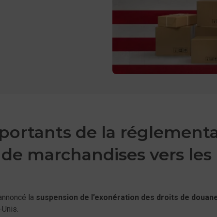
 les
er
acebook
rtants de la réglementa
n de marchandises vers les
annoncé la
suspension de l’exonération des droits de douan
-Unis.