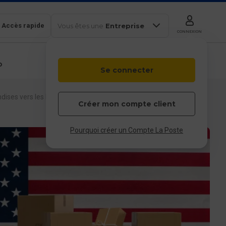
Accès rapide
Vous êtes une
Entreprise
CONNEXION
b
Se connecter
Colissimo
Outils en
Box
ligne
ises vers les Etats-Unis
Particulier
Professionnel
Entreprises et
Créer mon compte client
collectivités
 & service client
Pourquoi créer un Compte La Poste