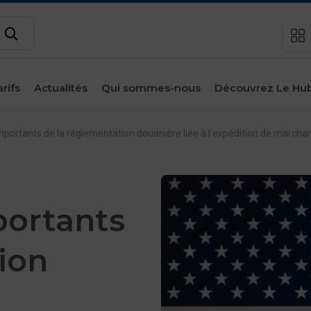
Rechercher
arifs
Actualités
Qui sommes-nous
Découvrez Le Hu
sous-menu
Espace
client
ortants de la réglementation douanière liée à l’expédition de marchand
Contact
ortants
ion