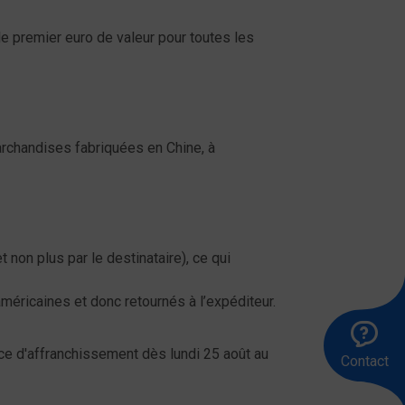
e premier euro de valeur pour toutes les
rchandises fabriquées en Chine, à
t non plus par le destinataire), ce qui
méricaines et donc retournés à l’expéditeur.
Ap
Êt
En
le
ra
u
ice d'affranchissement dès lundi 25 août au
Contact
83
me
00