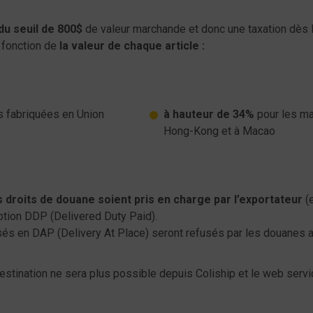
du seuil de 800$
de valeur marchande et donc une taxation dès l
 fonction de
la valeur de chaque article :
 fabriquées en Union
à hauteur de 34%
pour les ma
Hong-Kong et à Macao
s droits de douane soient pris en charge par l’exportateur
(e
ption DDP (Delivered Duty Paid).
isés en DAP (Delivery At Place) seront refusés par les douanes a
estination ne sera plus possible depuis Coliship et le web serv