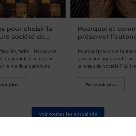
es pour choisir la
Pourquoi et com
ure société de
préserver l’auton
son internationale
de personnes âgé
fiabilité, tarifs… Découvrez
Pourquoi préserver l’auton
res essentiels à comparer
personnes âgées est-il aujo
ir le meilleur partenaire
un enjeu de société ? En Fr
ivraisons à l’international.
de 90 % des personnes âg
souhaitent vieillir à leur do
voir plus
En savoir plus
souhait légitime, mais qui
des adaptations, de l’organi
un accompagnement quotidi
rester autonome, c’est pouv
Voir toutes les actualités
continuer à choisir sa vie, à
dignité, à conserver ses ha