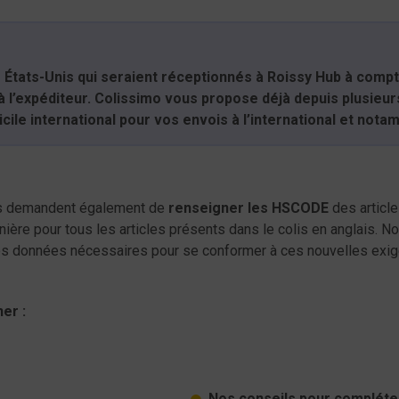
 États-Unis qui seraient réceptionnés à Roissy Hub à compte
 l’expéditeur. Colissimo vous propose déjà depuis plusieur
ile international pour vos envois à l’international et nota
nis demandent également de
renseigner les HSCODE
des article
uanière pour tous les articles présents dans le colis en anglais. 
ces données nécessaires pour se conformer à ces nouvelles exi
er :
Nos conseils pour compléte