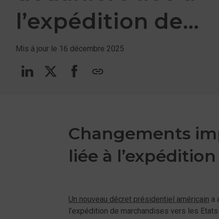
l’expédition de
marchandises vers
Mis à jour le 16 décembre 2025
Etats-Unis
Suivez-nous sur linkedin
Suivez-nous sur Twitt
Suivez-nous sur F
copy
Changements impo
liée à l’expéditio
Un nouveau décret présidentiel américain
a 
l’expédition de marchandises vers les Etats