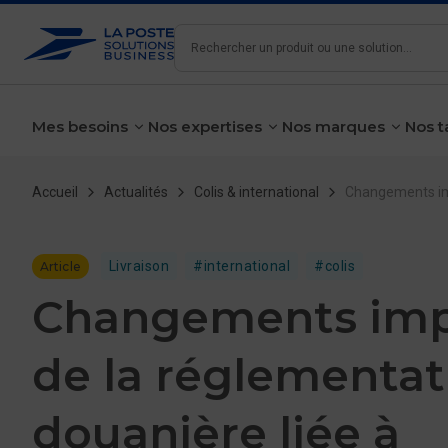
Rechercher
Mes besoins
Nos expertises
Nos marques
Nos t
voir le sous-menu
voir le sous-menu
voir le 
Fil d'Ariane
Accueil
Actualités
Colis & international
Changements imp
Livraison
#international
#colis
Article
Changements imp
de la réglementat
douanière liée à