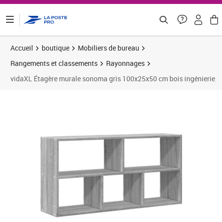
ontenu de la page
Accueil
boutique
Mobiliers de bureau
Rangements et classements
Rayonnages
vidaXL Étagère murale sonoma gris 100x25x50 cm bois ingénierie
Prix 34,99€
Prix 3
Prix 3