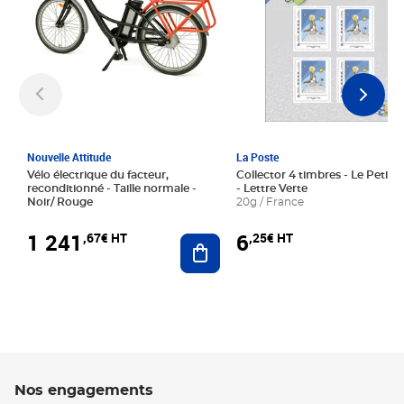
Nouvelle Attitude
La Poste
Vélo électrique du facteur,
Collector 4 timbres - Le Petit P
reconditionné - Taille normale -
- Lettre Verte
Noir/ Rouge
20g / France
1 241
6
,67€ HT
,25€ HT
Ajouter au panier
Nos engagements