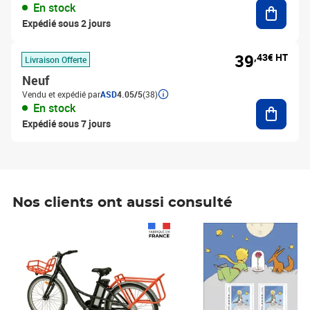
Ajouter
En stock
Expédié sous 2 jours
39
,43€ HT
Livraison Offerte
Neuf
Vendu et expédié par
ASD
4.05/5
(38)
Ajouter
En stock
Expédié sous 7 jours
Nos clients ont aussi consulté
Prix 1 241,67€ HT
Prix 6,25€ HT