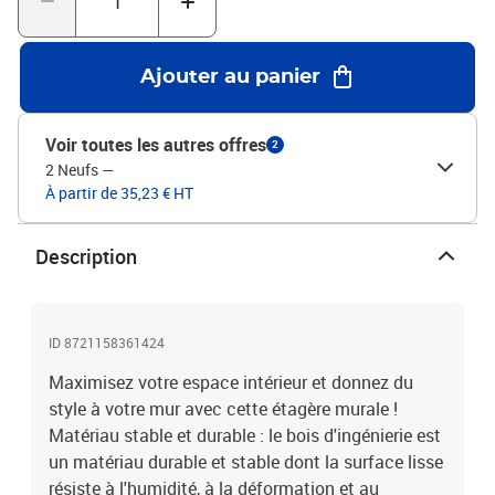
nécessite peu d'entretien. Bon à savoir :Les vis et les chevilles pour
l'intérieur du mur ne sont pas incluses. Nous vous conseillons de
trouver et d'utiliser des vis et des chevilles adaptées
Ajouter au panier
spécifiquement à vos murs. Si vous n'êtes pas sûr, vous pouvez
consulter un professionnel. Veuillez lire et suivre chaque étape des
instructions.Couleur : sonoma grisMatériau : bois
Voir toutes les autres offres
2
d'ingénierieDimensions : 100 x 25 x 50 cm (l x P x H)Capacité de
2 Neufs
—
charge maximale (totale) : 20 kgAssemblage requis : oui
À partir de 35,23 € HT
Description
ID 8721158361424
Maximisez votre espace intérieur et donnez du
style à votre mur avec cette étagère murale !
Matériau stable et durable : le bois d'ingénierie est
un matériau durable et stable dont la surface lisse
résiste à l'humidité, à la déformation et au