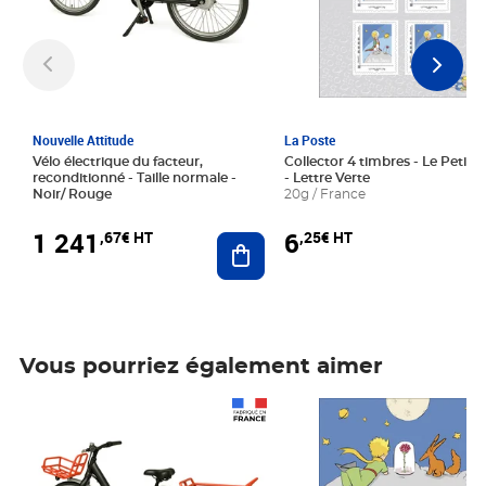
Nouvelle Attitude
La Poste
Vélo électrique du facteur,
Collector 4 timbres - Le Petit P
reconditionné - Taille normale -
- Lettre Verte
Noir/ Rouge
20g / France
1 241
6
,67€ HT
,25€ HT
Ajouter au panier
Vous pourriez également aimer
Prix 1 241,67€ HT
Prix 6,25€ HT