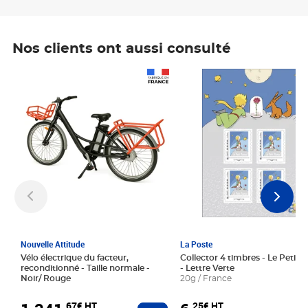
Nos clients ont aussi consulté
Prix 1 241,67€ HT
Prix 6,25€ HT
Nouvelle Attitude
La Poste
Vélo électrique du facteur,
Collector 4 timbres - Le Petit P
reconditionné - Taille normale -
- Lettre Verte
Noir/ Rouge
20g / France
,67€ HT
,25€ HT
Ajouter au panier