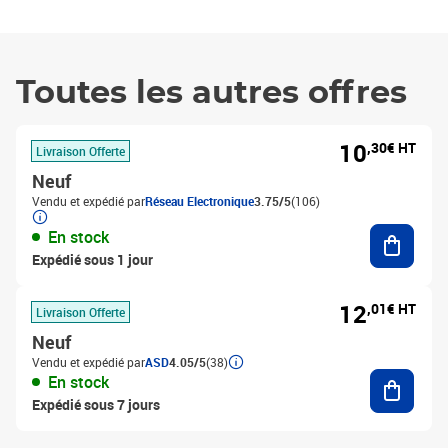
Toutes les autres offres
10
,30€ HT
Livraison Offerte
Neuf
Vendu et expédié par
Réseau Electronique
3.75/5
(106)
Ajouter
En stock
Expédié sous 1 jour
12
,01€ HT
Livraison Offerte
Neuf
Vendu et expédié par
ASD
4.05/5
(38)
Ajouter
En stock
Expédié sous 7 jours