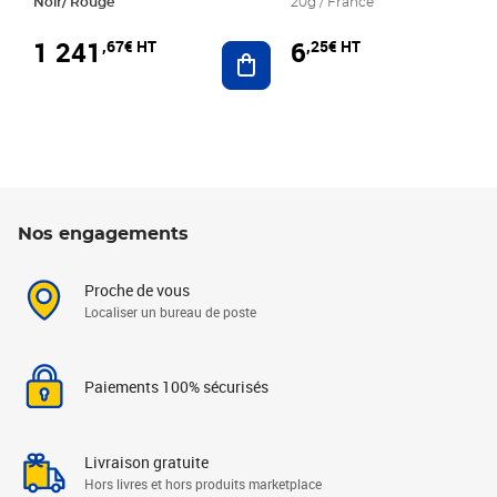
Noir/ Rouge
20g / France
1 241
6
,67€ HT
,25€ HT
Ajouter au panier
Nos engagements
Proche de vous
Localiser un bureau de poste
Paiements 100% sécurisés
Livraison gratuite
Hors livres et hors produits marketplace