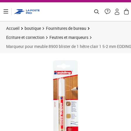
ontenu de la page
Accueil
boutique
Fournitures de bureau
Ecriture et correction
Feutres et marqueurs
Marqueur pour meuble 8900 blister de 1 hêtre clair 1 5-2 mm EDDIN
Prix 7,81€
Prix 1
Prix 1