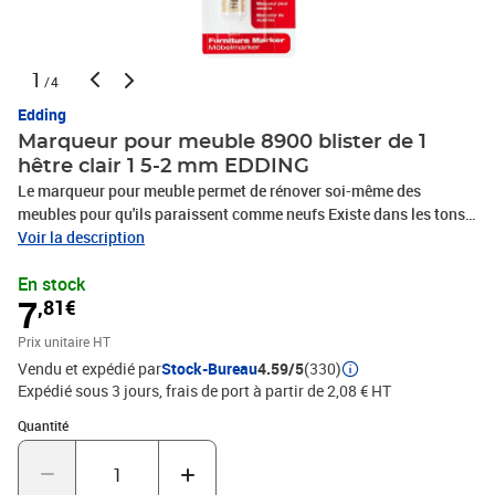
1
/4
Edding
Marqueur pour meuble 8900 blister de 1
hêtre clair 1 5-2 mm EDDING
Le marqueur pour meuble permet de rénover soi-même des
meubles pour qu'ils paraissent comme neufs Existe dans les tons
noir, gris, blanc, acajou clair, poirier clair, noyer clair, chêne clair,
Voir la description
hêtre clair, noyer antique, teck, aulne moyen, pin, érable nature,
En stock
blanc pur Avant utilisation, secouer le marqueur pour meuble,
7
,81€
enlever le capuchon et appuyer doucement sur la pointe plusieurs
fois jusqu'à ce qu'elle soit imbibée d'encre Conserver à l'horizontale
Prix unitaire HT
Grâce à son encre très couvrante qui ressemble à de la peinture, les
Vendu et expédié par
Stock-Bureau
4.59/5
(330)
rayures et petits éclats du bois plaqué ou massif seront masqués
Expédié sous 3 jours, frais de port à partir de 2,08 € HT
Le capuchon peut se fixer à l'extrémité du manche pour éviter de
risquer de le perdre Produit de marque de grande qualité fabriqué
Quantité : 1
Quantité
en Allemagne