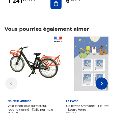
1 241
6
Vous pourriez également aimer
Prix 1 241,67€ HT
Prix 6,25€ HT
Nouvelle Attitude
La Poste
Vélo électrique du facteur,
Collector 4 timbres - Le Petit P
reconditionné - Taille normale -
- Lettre Verte