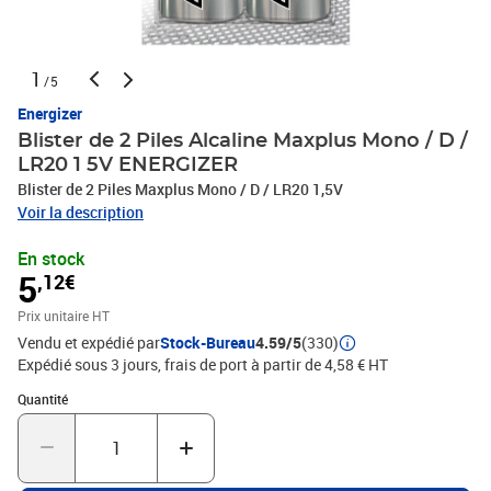
1
/5
Energizer
Blister de 2 Piles Alcaline Maxplus Mono / D /
LR20 1 5V ENERGIZER
Blister de 2 Piles Maxplus Mono / D / LR20 1,5V
Voir la description
En stock
5
,12€
Prix unitaire HT
Vendu et expédié par
Stock-Bureau
4.59/5
(330)
Expédié sous 3 jours, frais de port à partir de 4,58 € HT
Quantité : 1
Quantité