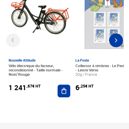
Nouvelle Attitude
La Poste
Vélo électrique du facteur,
Collector 4 timbres - Le Petit P
reconditionné - Taille normale -
- Lettre Verte
Noir/ Rouge
20g / France
1 241
6
,67€ HT
,25€ HT
Ajouter au panier