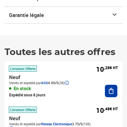
Garantie légale
Toutes les autres offres
10
,28€ HT
Livraison Offerte
Neuf
Vendu et expédié par
ASD
4.05/5
(38)
Ajouter
En stock
Expédié sous 8 jours
10
,48€ HT
Livraison Offerte
Neuf
Vendu et expédié par
Réseau Electronique
3.75/5
(106)