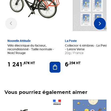
Nouvelle Attitude
La Poste
Vélo électrique du facteur,
Collector 4 timbres - Le Petit P
reconditionné - Taille normale -
- Lettre Verte
Noir/ Rouge
20g / France
1 241
6
,67€ HT
,25€ HT
Ajouter au panier
Vous pourriez également aimer
Prix 1 241,67€ HT
Prix 6,25€ HT