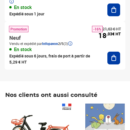
Ajouter
En stock
Expédié sous 1 jour
21,63 € HT
Promotion
-16%
18
,03€ HT
Neuf
Vendu et expédié par
Infopavon
2/5
(3)
En stock
Ajouter
Expédié sous 6 jours, frais de port à partir de
5,29 € HT
Nos clients ont aussi consulté
Prix 1 241,67€ HT
Prix 6,25€ HT