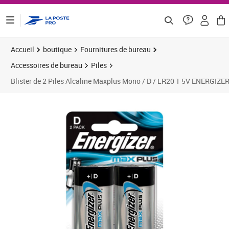
ontenu de la page
Accueil
boutique
Fournitures de bureau
Accessoires de bureau
Piles
Blister de 2 Piles Alcaline Maxplus Mono / D / LR20 1 5V ENERGIZE
Prix 5,12€
Prix 1
Prix 1
Prix b
Prix 1