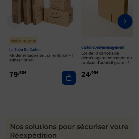
Meilleure vente
CartonsDeDemenagement
La Tribu Du Carton
Lot de 10 cartons de
Kit déménagement t3 renforcé + 1
déménagement standard + 1
adhésif offert
rouleau d'adhésif gratuit !
24
79
,99€
,50€
Ajouter au panier
Nos solutions pour sécuriser votre
Réexpédition