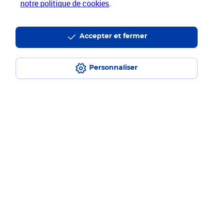
notre politique de cookies
.
Hors livres et hors produits marketplace
Nos engagements
Accepter et fermer
sociétaux et environnementaux
Personnaliser
Toutes nos applications
Applications La Poste
Restons connectés
Nos Services
Nos Produits