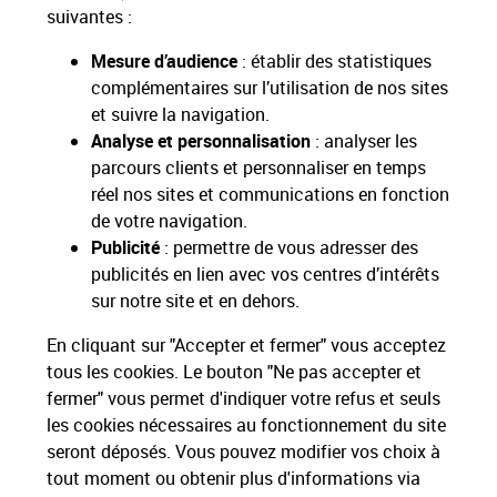
suivantes :
contrat de Réexpédition de courrier définitive nationale. Ce service
s’adresse à tout public.
Mesure d’audience
: établir des statistiques
complémentaires sur l’utilisation de nos sites
Retrouvez tous les tarifs du service de Réexpédition proposé par
La Poste
ici
.
et suivre la navigation.
Analyse et personnalisation
: analyser les
parcours clients et personnaliser en temps
réel nos sites et communications en fonction
de votre navigation.
Publicité
: permettre de vous adresser des
Nos Engagements
publicités en lien avec vos centres d’intérêts
sur notre site et en dehors.
Proche de vous
Localiser un bureau de poste
En cliquant sur "Accepter et fermer" vous acceptez
tous les cookies. Le bouton "Ne pas accepter et
fermer" vous permet d'indiquer votre refus et seuls
Paiements 100% sécurisés
les cookies nécessaires au fonctionnement du site
seront déposés. Vous pouvez modifier vos choix à
tout moment ou obtenir plus d'informations via
Livraison offerte dès 25€ d'achat