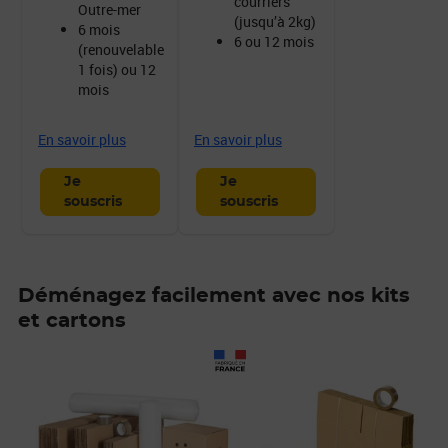
courriers
Outre-mer
(jusqu’à 2kg)
6 mois
6 ou 12 mois
(renouvelable
1 fois) ou 12
mois
En savoir plus
En savoir plus
Je
Je
souscris
souscris
Déménagez facilement avec nos kits
et cartons
Prix 79,50€
Prix 24,99€