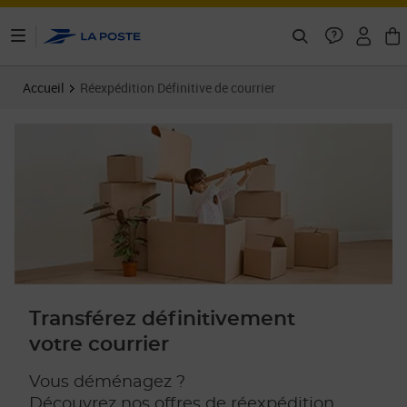
ontenu de la page
Accueil
Réexpédition Définitive de courrier
Transférez définitivement
votre courrier
Vous déménagez ?
Découvrez nos offres de réexpédition