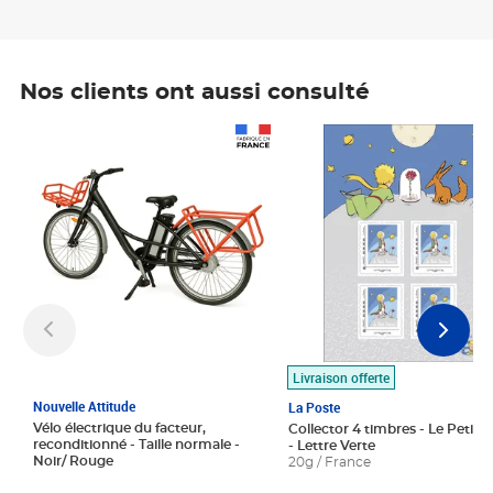
Nos clients ont aussi consulté
Prix 1 490,00€
Prix 7,50€
Livraison offerte
Nouvelle Attitude
La Poste
Vélo électrique du facteur,
Collector 4 timbres - Le Petit P
reconditionné - Taille normale -
- Lettre Verte
Noir/ Rouge
20g / France