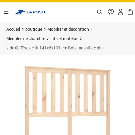
ontenu de la page
Accueil
boutique
Mobilier et décoration
Meubles de chambre
Lits et matelas
vidaXL Tête de lit 141x6x101 cm Bois massif de pin
Prix barré 58,99 €
Prix 43,89€
Prix 4