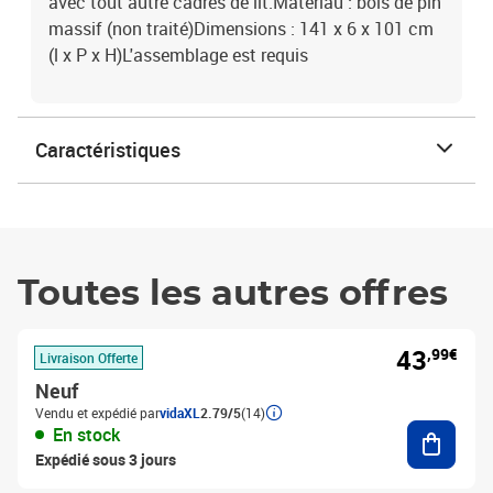
avec tout autre cadres de lit.Matériau : bois de pin
massif (non traité)Dimensions : 141 x 6 x 101 cm
(l x P x H)L'assemblage est requis
Caractéristiques
Toutes les autres offres
43
,99€
Livraison Offerte
Neuf
Vendu et expédié par
vidaXL
2.79/5
(14)
Ajouter
En stock
Expédié sous 3 jours