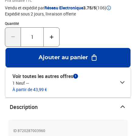
Prix unitaire TTC
compatible avec tout autre cadres de lit.Matériau : bois de pin
Vendu et expédié par
Réseau Electronique
3.75/5
(106)
massif (non traité)Dimensions : 141 x 6 x 101 cm (l x P x
Expédié sous 2 jours
livraison offerte
H)L'assemblage est requis
Quantité : 1
Quantité
Ajouter au panier
Voir toutes les autres offres
1
1 Neuf
—
À partir de 43,99 €
Description
ID 8720287003960