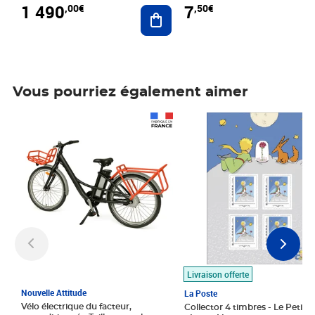
1 490
7
,00€
,50€
Ajouter au panier
Vous pourriez également aimer
Prix 1 490,00€
Prix 7,50€
Livraison offerte
Nouvelle Attitude
La Poste
Vélo électrique du facteur,
Collector 4 timbres - Le Petit P