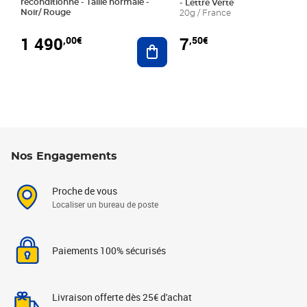
reconditionné - Taille normale -
- Lettre Verte
Noir/ Rouge
20g / France
1 490
7
,00€
,50€
Ajouter au panier
Nos Engagements
Proche de vous
Localiser un bureau de poste
Paiements 100% sécurisés
Livraison offerte dès 25€ d'achat