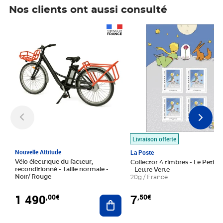
Nos clients ont aussi consulté
Prix 1 490,00€
Prix 7,50€
Livraison offerte
Nouvelle Attitude
La Poste
Vélo électrique du facteur,
Collector 4 timbres - Le Petit P
reconditionné - Taille normale -
- Lettre Verte
Noir/ Rouge
20g / France
1 490
7
,00€
,50€
Ajouter au panier