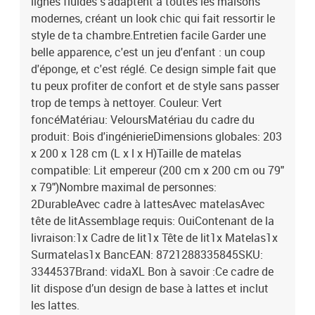
lignes fluides s'adaptent à toutes les maisons
modernes, créant un look chic qui fait ressortir le
style de ta chambre.Entretien facile Garder une
belle apparence, c'est un jeu d'enfant : un coup
d'éponge, et c'est réglé. Ce design simple fait que
tu peux profiter de confort et de style sans passer
trop de temps à nettoyer. Couleur: Vert
foncéMatériau: VeloursMatériau du cadre du
produit: Bois d'ingénierieDimensions globales: 203
x 200 x 128 cm (L x l x H)Taille de matelas
compatible: Lit empereur (200 cm x 200 cm ou 79"
x 79")Nombre maximal de personnes:
2DurableAvec cadre à lattesAvec matelasAvec
tête de litAssemblage requis: OuiContenant de la
livraison:1x Cadre de lit1x Tête de lit1x Matelas1x
Surmatelas1x BancEAN: 8721288335845SKU:
3344537Brand: vidaXL Bon à savoir :Ce cadre de
lit dispose d’un design de base à lattes et inclut
les lattes.