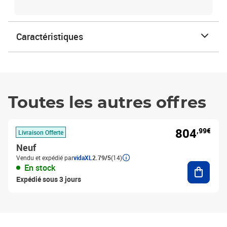
Caractéristiques
Toutes les autres offres
804
,99€
Livraison Offerte
Neuf
Vendu et expédié par
vidaXL
2.79/5
(14)
Ajouter
En stock
Expédié sous 3 jours