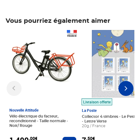
Vous pourriez également aimer
Prix 1 490,00€
Prix 7,50€
Livraison offerte
Nouvelle Attitude
La Poste
Vélo électrique du facteur,
Collector 4 timbres - Le Petit P
reconditionné - Taille normale -
- Lettre Verte
Noir/ Rouge
20g / France
1 490
,00€
,50€
Ajouter au panier