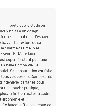
nettoyage régulier et un
dans le temps. Couleur:
139 x 139 x 75 cm (L x l x H)Avec 4 étagèresGrand espace 
60 kgAssemblage requi
r n'importe quelle étude ou
riaux bruts à un design
a forme en L optimise l'espace,
travail. La texture de sa
nt le charme des meubles
ssentiels. Matériaux :
 est super résistant pour une
a belle finition vieillie
triel. Sa construction est faite
our tous vos besoins.Composants
d'ingénierie, parfaites pour
ent une touche pratique,
plus, la finition mate du cadre
nt ergonomie et
n : Ce bureau offre beaucoup de