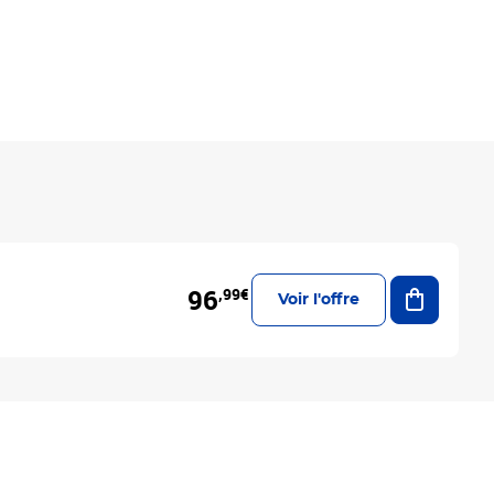
Ajouter a
96
,99€
Voir l'offre