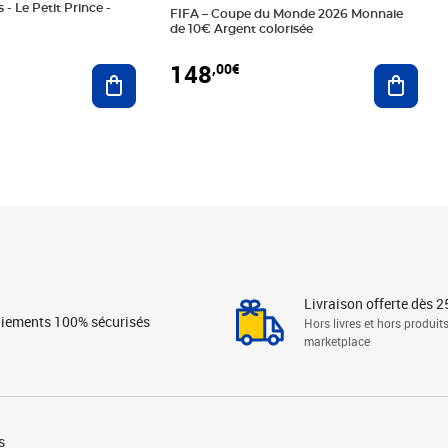
 - Le Petit Prince -
FIFA – Coupe du Monde 2026 Monnaie
de 10€ Argent colorisée
148
,00€
Ajouter au panier
Ajoute
Livraison offerte dès 2
iements 100% sécurisés
Hors livres et hors produit
marketplace
s