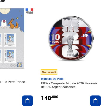
té
Prix 148,00€
Nouveauté
Monnaie De Paris
 - Le Petit Prince -
FIFA – Coupe du Monde 2026 Monnaie
de 10€ Argent colorisée
148
,00€
Ajouter au panier
Ajoute