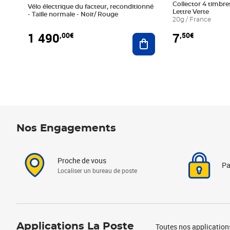
Collector 4 timbres
Vélo électrique du facteur, reconditionné
Lettre Verte
- Taille normale - Noir/ Rouge
20g / France
1 490
7
,00€
,50€
Ajouter au panier
Nos Engagements
Proche de vous
Pa
Localiser un bureau de poste
Applications La Poste
Toutes nos application