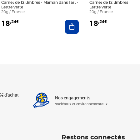
Carnet de 12 timbres - Maman dans l'art -
Carnet de 12 timbres - Le bl
Lettre verte
Lettre verte
20g / France
20g / France
18
18
,24€
,24€
r au panier
Ajouter au panier
5€ d'achat
Nos engagements
s
sociétaux et environnementaux
Linkedin
Instagram
X
Tiktok
Facebook
Youtube
Threads
Restons connectés