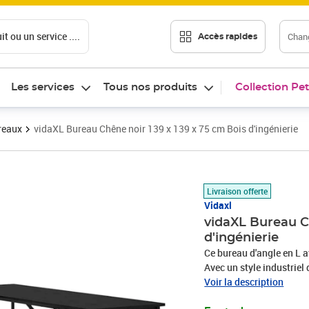
t ou un service ....
Chang
Accès rapides
Les services
Tous nos produits
Collection Pet
reaux
vidaXL Bureau Chêne noir 139 x 139 x 75 cm Bois d'ingénierie
Prix 96,89€
Livraison offerte
Vidaxl
vidaXL Bureau Ch
d'ingénierie
Ce bureau d'angle en L a
Avec un style industriel
facilement dans les coin
Voir la description
plusieurs moniteurs ou z