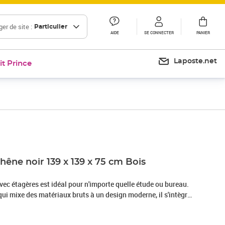
er de site :
Particulier
AIDE
SE CONNECTER
PANIER
Laposte.net
it Prince
Prix 96,99€
êne noir 139 x 139 x 75 cm Bois
vec étagères est idéal pour n'importe quelle étude ou bureau.
 qui mixe des matériaux bruts à un design moderne, il s'intègre
s. Sa forme en L optimise l'espace, super pour mettre
ones de travail. La texture de sa surface met en valeur sa