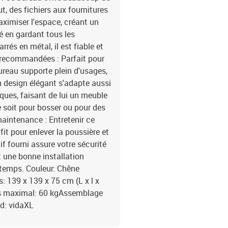
, des fichiers aux fournitures
ximiser l'espace, créant un
é en gardant tous les
rés en métal, il est fiable et
s recommandées : Parfait pour
bureau supporte plein d'usages,
n design élégant s'adapte aussi
iques, faisant de lui un meuble
 soit pour bosser ou pour des
& maintenance : Entretenir ce
it pour enlever la poussière et
tif fourni assure votre sécurité
t une bonne installation
e temps. Couleur: Chêne
: 139 x 139 x 75 cm (L x l x
s maximal: 60 kgAssemblage
d: vidaXL