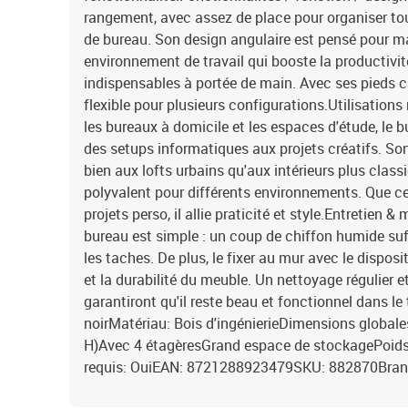
rangement, avec assez de place pour organiser tout
de bureau. Son design angulaire est pensé pour ma
environnement de travail qui booste la productivit
indispensables à portée de main. Avec ses pieds car
flexible pour plusieurs configurations.Utilisation
les bureaux à domicile et les espaces d'étude, le 
des setups informatiques aux projets créatifs. So
bien aux lofts urbains qu'aux intérieurs plus class
polyvalent pour différents environnements. Que ce
projets perso, il allie praticité et style.Entretien 
bureau est simple : un coup de chiffon humide suff
les taches. De plus, le fixer au mur avec le disposi
et la durabilité du meuble. Un nettoyage régulier e
garantiront qu'il reste beau et fonctionnel dans l
noirMatériau: Bois d'ingénierieDimensions globales
H)Avec 4 étagèresGrand espace de stockagePoid
requis: OuiEAN: 8721288923479SKU: 882870Bran