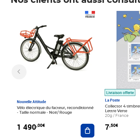
Nos clients ont aussi consul
Prix 1 490,00€
Prix 7,50€
Livraison offerte
La Poste
Nouvelle Attitude
Collector 4 timbres
Vélo électrique du facteur, reconditionné
Lettre Verte
- Taille normale - Noir/ Rouge
20g / France
1 490
7
,00€
,50€
Ajouter au panier