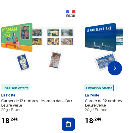
Prix 18,24€
Prix 18,24€
Livraison offerte
Livraison offerte
La Poste
La Poste
Carnet de 12 timbres - Maman dans l'art -
Carnet de 12 timbres - Le bl
Lettre verte
Lettre verte
20g / France
20g / France
18
18
,24€
,24€
r au panier
Ajouter au panier