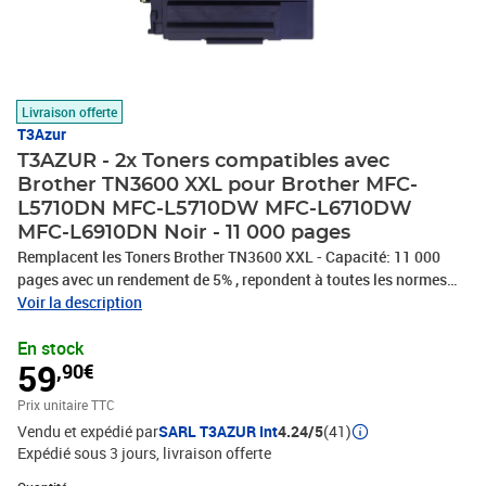
Livraison offerte
T3Azur
T3AZUR - 2x Toners compatibles avec
Brother TN3600 XXL pour Brother MFC-
L5710DN MFC-L5710DW MFC-L6710DW
MFC-L6910DN Noir - 11 000 pages
Remplacent les Toners Brother TN3600 XXL - Capacité: 11 000
pages avec un rendement de 5% , repondent à toutes les normes
européennes ISO 9001/14001, STMC, CE, ROHS - 100%
Voir la description
Compatible - Encre de haute qualité qui garantie une excellence
En stock
qualité d'impression - Marque T3AZUR
59
,90€
Prix unitaire TTC
Vendu et expédié par
SARL T3AZUR Int
4.24/5
(41)
Expédié sous 3 jours
livraison offerte
Quantité : 1