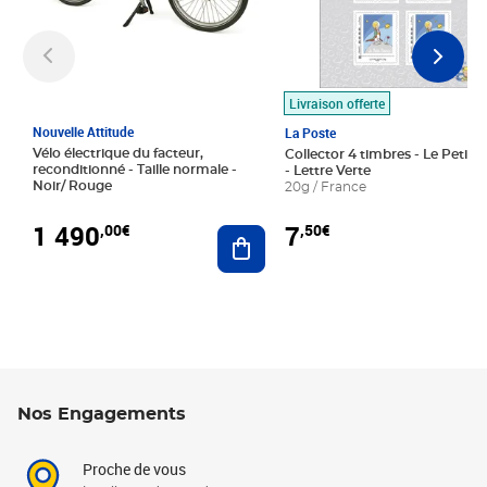
Livraison offerte
Nouvelle Attitude
La Poste
Vélo électrique du facteur,
Collector 4 timbres - Le Petit P
reconditionné - Taille normale -
- Lettre Verte
Noir/ Rouge
20g / France
1 490
7
,00€
,50€
Ajouter au panier
Nos Engagements
Proche de vous