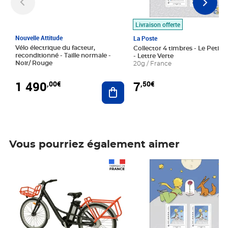
Livraison offerte
Nouvelle Attitude
La Poste
Vélo électrique du facteur,
Collector 4 timbres - Le Petit P
reconditionné - Taille normale -
- Lettre Verte
Noir/ Rouge
20g / France
1 490
7
,00€
,50€
Ajouter au panier
Vous pourriez également aimer
Prix 1 490,00€
Prix 7,50€