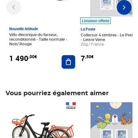
Livraison offerte
Nouvelle Attitude
La Poste
Vélo électrique du facteur,
Collector 4 timbres - Le Petit P
reconditionné - Taille normale -
- Lettre Verte
Noir/ Rouge
20g / France
1 490
7
,00€
,50€
Ajouter au panier
Vous pourriez également aimer
Prix 1 490,00€
Prix 7,50€