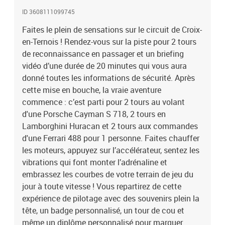
repartirez de cette expérience de pilotage avec des souvenirs plein
la tête, un badge personnalisé, un tour de cou et même un diplôme
ID 3608111099745
personnalisé pour marquer l’événement.Stage de pilotage
Faites le plein de sensations sur le circuit de Croix-
multivolant : 2 tours en Porsche, 2 tours en Lamborghini Huracan
en-Ternois ! Rendez-vous sur la piste pour 2 tours
et 2 tours en Ferrari 488 sur le circuit de Croix-en-Ternois
de reconnaissance en passager et un briefing
vidéo d’une durée de 20 minutes qui vous aura
donné toutes les informations de sécurité. Après
cette mise en bouche, la vraie aventure
commence : c’est parti pour 2 tours au volant
d'une Porsche Cayman S 718, 2 tours en
Lamborghini Huracan et 2 tours aux commandes
d'une Ferrari 488 pour 1 personne. Faites chauffer
les moteurs, appuyez sur l’accélérateur, sentez les
vibrations qui font monter l’adrénaline et
embrassez les courbes de votre terrain de jeu du
jour à toute vitesse ! Vous repartirez de cette
expérience de pilotage avec des souvenirs plein la
tête, un badge personnalisé, un tour de cou et
même un diplôme personnalisé pour marquer