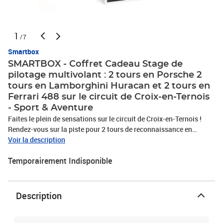
1
/7
Smartbox
SMARTBOX - Coffret Cadeau Stage de
pilotage multivolant : 2 tours en Porsche 2
tours en Lamborghini Huracan et 2 tours en
Ferrari 488 sur le circuit de Croix-en-Ternois
- Sport & Aventure
Faites le plein de sensations sur le circuit de Croix-en-Ternois !
Rendez-vous sur la piste pour 2 tours de reconnaissance en
passager et un briefing vidéo d’une durée de 20 minutes qui vous
Voir la description
aura donné toutes les informations de sécurité. Après cette mise
Temporairement Indisponible
en bouche, la vraie aventure commence : c’est parti pour 2 tours au
volant d'une Porsche Cayman S 718, 2 tours en Lamborghini
Huracan et 2 tours aux commandes d'une Ferrari 488 pour 1
personne. Faites chauffer les moteurs, appuyez sur l’accélérateur,
Description
sentez les vibrations qui font monter l’adrénaline et embrassez les
courbes de votre terrain de jeu du jour à toute vitesse ! Vous