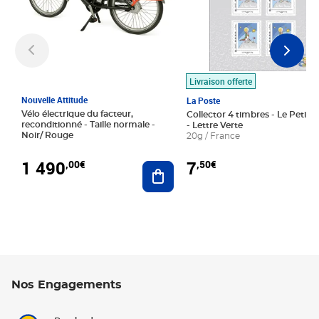
Livraison offerte
Nouvelle Attitude
La Poste
Vélo électrique du facteur,
Collector 4 timbres - Le Petit P
reconditionné - Taille normale -
- Lettre Verte
Noir/ Rouge
20g / France
1 490
7
,00€
,50€
Ajouter au panier
Nos Engagements