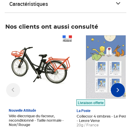
Caractéristiques
Nos clients ont aussi consulté
Prix 1 490,00€
Prix 7,50€
Livraison offerte
Nouvelle Attitude
La Poste
Vélo électrique du facteur,
Collector 4 timbres - Le Petit P
reconditionné - Taille normale -
- Lettre Verte
Noir/ Rouge
20g / France