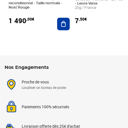
reconditionné - Taille normale -
- Lettre Verte
Noir/ Rouge
20g / France
1 490
7
,00€
,50€
Ajouter au panier
Nos Engagements
Proche de vous
Localiser un bureau de poste
Paiements 100% sécurisés
Livraison offerte dès 25€ d'achat