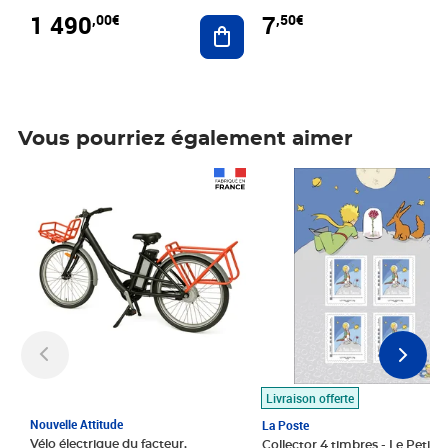
1 490
7
,00€
,50€
Ajouter au panier
Vous pourriez également aimer
Prix 1 490,00€
Prix 7,50€
Livraison offerte
Nouvelle Attitude
La Poste
Vélo électrique du facteur,
Collector 4 timbres - Le Petit P