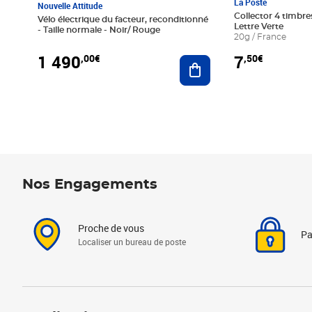
La Poste
Nouvelle Attitude
Collector 4 timbres
Vélo électrique du facteur, reconditionné
Lettre Verte
- Taille normale - Noir/ Rouge
20g / France
1 490
7
,00€
,50€
Ajouter au panier
Nos Engagements
Proche de vous
Pa
Localiser un bureau de poste