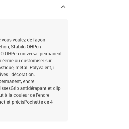
ue vous voulez de façon
uchon, Stabilo OHPen
ILO OHPen universal permanent
r écrire ou customiser sur
astique, métal. Polyvalent, il
ives : décoration,
permanent, encre
lissesGrip antidérapant et clip
t à la couleur de l'encre
act et précisPochette de 4