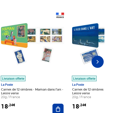
Prix 18,24€
Prix 18,24€
Livraison offerte
Livraison offerte
La Poste
La Poste
Carnet de 12 timbres - Maman dans l'art -
Carnet de 12 timbres - Le bl
Lettre verte
Lettre verte
20g / France
20g / France
18
18
,24€
,24€
r au panier
Ajouter au panier