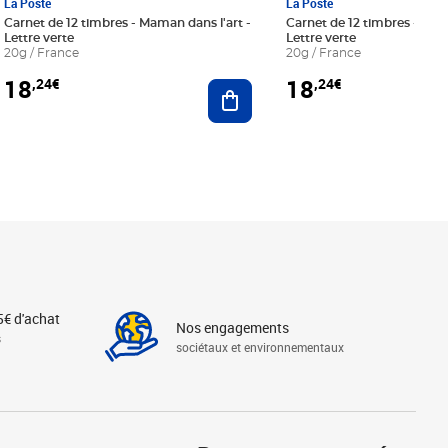
La Poste
La Poste
Carnet de 12 timbres - Maman dans l'art -
Carnet de 12 timbres - Le bl
Lettre verte
Lettre verte
20g / France
20g / France
18
18
,24€
,24€
r au panier
Ajouter au panier
5€ d'achat
Nos engagements
s
sociétaux et environnementaux
Linkedin
Instagram
X
Tiktok
Facebook
Youtube
Threads