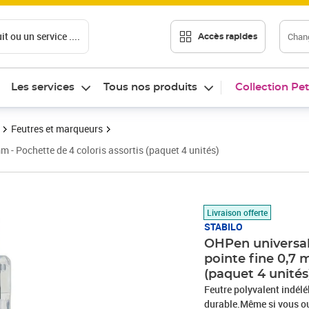
t ou un service ....
Chang
Accès rapides
Les services
Tous nos produits
Collection Pet
Feutres et marqueurs
 - Pochette de 4 coloris assortis (paquet 4 unités)
Prix barré 21,99 €
Prix 18,75€
Livraison offerte
STABILO
OHPen universa
pointe fine 0,7 
(paquet 4 unités
Feutre polyvalent indélé
durable.Même si vous ou