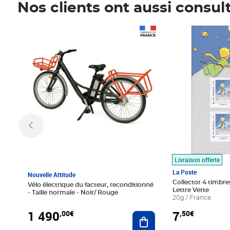
Nos clients ont aussi consul
Prix 1 490,00€
Prix 7,50€
Livraison offerte
La Poste
Nouvelle Attitude
Collector 4 timbres
Vélo électrique du facteur, reconditionné
Lettre Verte
- Taille normale - Noir/ Rouge
20g / France
1 490
7
,00€
,50€
Ajouter au panier