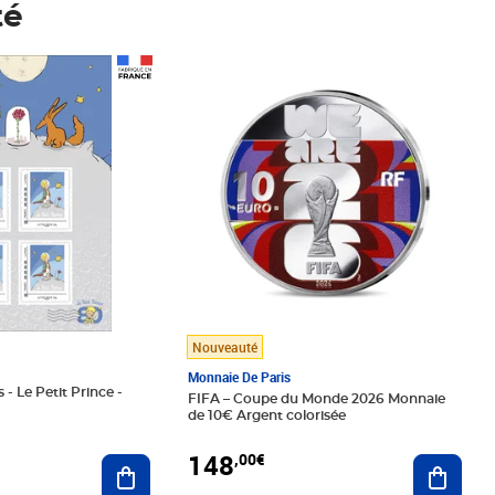
té
Prix 148,00€
Nouveauté
Monnaie De Paris
 - Le Petit Prince -
FIFA – Coupe du Monde 2026 Monnaie
de 10€ Argent colorisée
148
,00€
Ajouter au panier
Ajoute