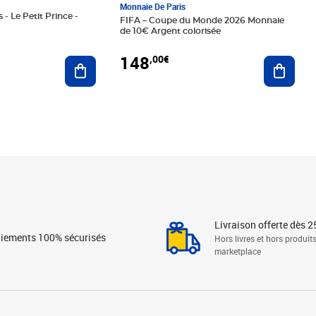
Monnaie De Paris
 - Le Petit Prince -
FIFA – Coupe du Monde 2026 Monnaie
de 10€ Argent colorisée
148
,00€
Ajouter au panier
Ajoute
Livraison offerte dès 2
iements 100% sécurisés
Hors livres et hors produit
marketplace