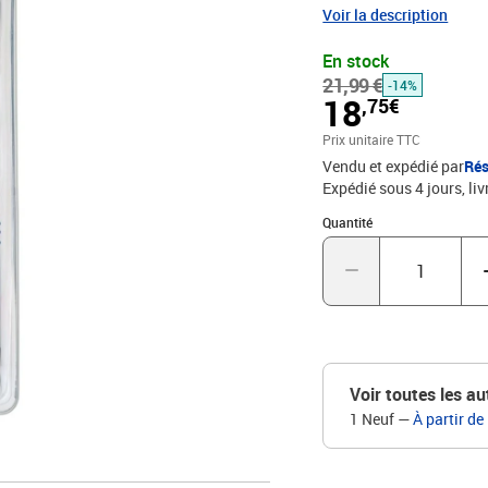
sèche pas jusqu'à 3 jo
Voir la description
polyvalent à encre indélé
En stock
papier, carton, verre, pl
21,99 €
d'applications créative
-14%
18
,75€
marqueur permanent, encr
lissesGrip antidérapant 
Prix unitaire TTC
la couleur de l'encre Poi
Vendu et expédié par
Rés
précisPochette de 4 feutre
Expédié sous 4 jours
liv
Quantité : 1
Quantité
Voir toutes les au
1 Neuf
—
À partir de