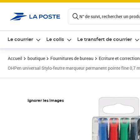
ontenu de la page
N° de suivi, rechercher un produi
Le courrier
Le colis
Le transfert de courrier
Accueil
boutique
Fournitures de bureau
Ecriture et correction
OHPen universal Stylo-feutre marqueur permanent pointe fine 0,7 mm
Ignorer les images