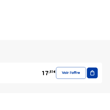
Ajouter a
17
,51€
Voir l'offre