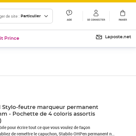
er de site :
Particulier
AIDE
SE CONNECTER
PANIER
Laposte.net
it Prince
Prix 17,51€
l Stylo-feutre marqueur permanent
mm - Pochette de 4 coloris assortis
)
bile pour écrire tout ce que vous voulez de façon
bliez de remettre le capuchon, Stabilo OHPen permanent ne