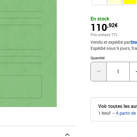
En stock
110
,92€
Prix unitaire TTC
Vendu et expédié par
St
Expédié sous 9 jours, fra
Quantité : 1
Quantité
Voir toutes les au
1 Neuf
—
À partir de