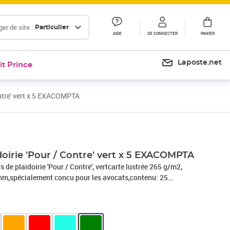
er de site :
Particulier
AIDE
SE CONNECTER
PANIER
Laposte.net
it Prince
ontre' vert x 5 EXACOMPTA
Prix 141,05€
doirie 'Pour / Contre' vert x 5 EXACOMPTA
e plaidoirie 'Pour / Contre', vertcarte lustrée 265 g/m2,
mm,spécialement concu pour les avocats,contenu: 25
OTOS NON CONTRACTUELLES