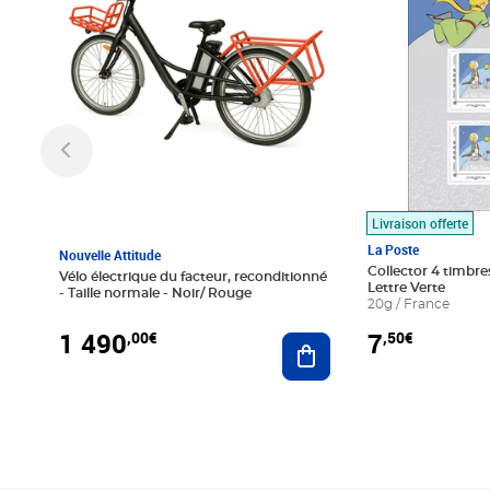
Livraison offerte
La Poste
Nouvelle Attitude
Collector 4 timbres
Vélo électrique du facteur, reconditionné
Lettre Verte
- Taille normale - Noir/ Rouge
20g / France
1 490
7
,00€
,50€
Ajouter au panier