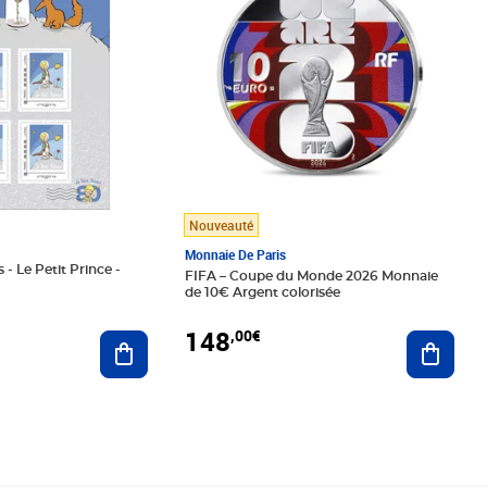
Nouveauté
Monnaie De Paris
 - Le Petit Prince -
FIFA – Coupe du Monde 2026 Monnaie
de 10€ Argent colorisée
148
,00€
Ajouter au panier
Ajoute