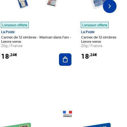
Livraison offerte
Livraison offerte
La Poste
La Poste
Carnet de 12 timbres - Maman dans l'art -
Carnet de 12 timbres - Le bl
Lettre verte
Lettre verte
20g / France
20g / France
18
18
,24€
,24€
r au panier
Ajouter au panier
Prix 18,24€
Prix 18,24€