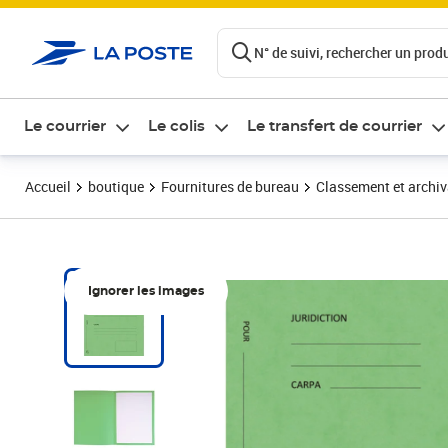
ontenu de la page
N° de suivi, rechercher un produi
Le courrier
Le colis
Le transfert de courrier
Accueil
boutique
Fournitures de bureau
Classement et archi
Ignorer les images