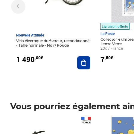
Livraison offerte
La Poste
Nouvelle Attitude
Collector 4 timbres
Vélo électrique du facteur, reconditionné
Lettre Verte
- Taille normale - Noir/ Rouge
20g / France
1 490
7
,00€
,50€
Ajouter au panier
Vous pourriez également ai
Prix 1 490,00€
Prix 7,50€