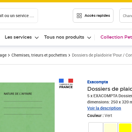
t ou un service ....
Chang
Accès rapides
Les services
Tous nos produits
Collection Pet
vage
Chemises, trieurs et pochettes
Dossiers de plaidoirie 'Pour / C
Prix 110,92€
Exacompta
Dossiers de plai
5 x EXACOMPTA Dossiers d
dimensions: 250 x 320 
pièces(220103E), PH
Voir la description
Couleur :
Vert