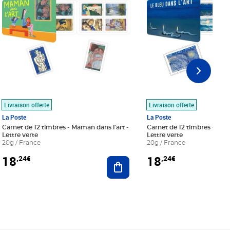
Livraison offerte
Livraison offerte
La Poste
La Poste
Carnet de 12 timbres - Maman dans l'art -
Carnet de 12 timbres - Le bl
Lettre verte
Lettre verte
20g / France
20g / France
18
18
,24€
,24€
r au panier
Ajouter au panier