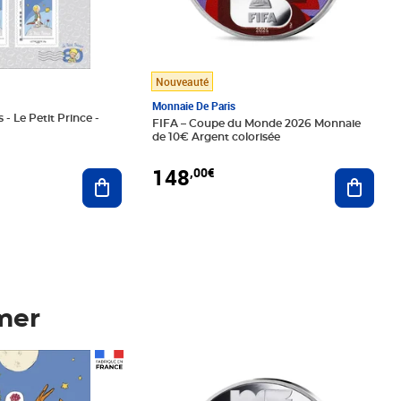
Nouveauté
Monnaie De Paris
 - Le Petit Prince -
FIFA – Coupe du Monde 2026 Monnaie
de 10€ Argent colorisée
148
,00€
Ajouter au panier
Ajoute
mer
Prix 148,00€