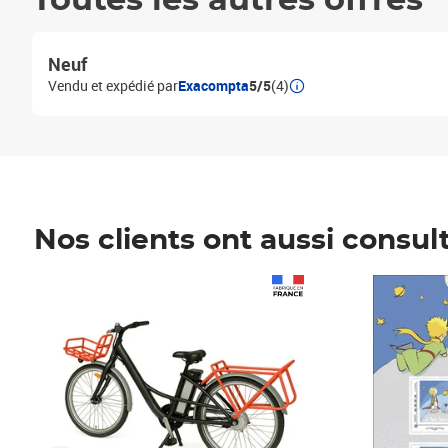
Toutes les autres offres
Neuf
Vendu et expédié par
Exacompta
5/5
(4)
Nos clients ont aussi consul
Prix 1 490,00€
Prix 7,50€