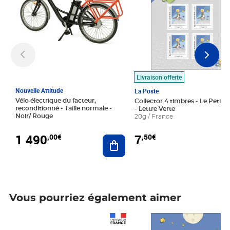
Livraison offerte
Nouvelle Attitude
La Poste
Vélo électrique du facteur,
Collector 4 timbres - Le Petit P
reconditionné - Taille normale -
- Lettre Verte
Noir/ Rouge
20g / France
1 490
7
,00€
,50€
Ajouter au panier
Vous pourriez également aimer
Prix 1 490,00€
Prix 7,50€