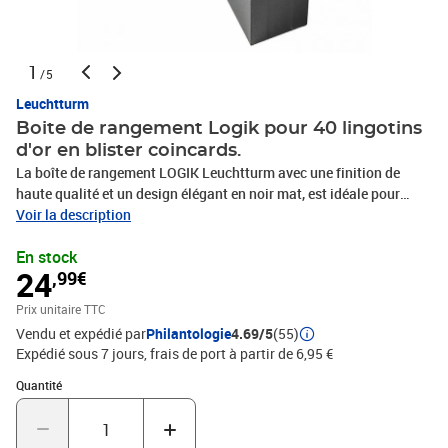
1
/5
Leuchtturm
Boite de rangement Logik pour 40 lingotins
d'or en blister coincards.
La boîte de rangement LOGIK Leuchtturm avec une finition de
haute qualité et un design élégant en noir mat, est idéale pour
stocker 40 lingotins or sous blister ou coin cards (85 x84 mm). Les
Voir la description
collections peuvent ainsi être bien rangées et protégées. Une
En stock
cavité dans le couvercle permet d'ouvrir facilement la boîte. Avec
24
,99€
la boîte archive LOGIK, vous pouvez conserver vos trésors en toute
sécurité. Dimensions extérieures : 300 x 65 x 95 mm.
Prix unitaire TTC
Vendu et expédié par
Philantologie
4.69/5
(55)
Expédié sous 7 jours, frais de port à partir de 6,95 €
Quantité : 1
Quantité