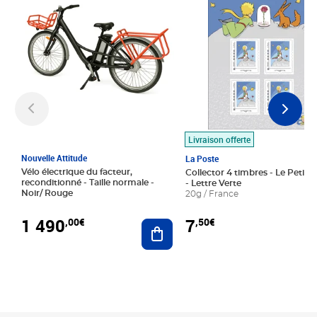
Livraison offerte
Nouvelle Attitude
La Poste
Vélo électrique du facteur,
Collector 4 timbres - Le Petit P
reconditionné - Taille normale -
- Lettre Verte
Noir/ Rouge
20g / France
1 490
7
,00€
,50€
Ajouter au panier