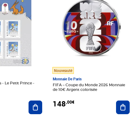
Nouveauté
Monnaie De Paris
 - Le Petit Prince -
FIFA – Coupe du Monde 2026 Monnaie
de 10€ Argent colorisée
148
,00€
Ajouter au panier
Ajoute