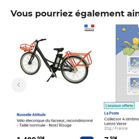
Vous pourriez également ai
Prix 1 490,00€
Prix 7,50€
Livraison offerte
La Poste
Nouvelle Attitude
Collector 4 timbres
Vélo électrique du facteur, reconditionné
Lettre Verte
- Taille normale - Noir/ Rouge
20g / France
,00€
,50€
Ajouter au panier