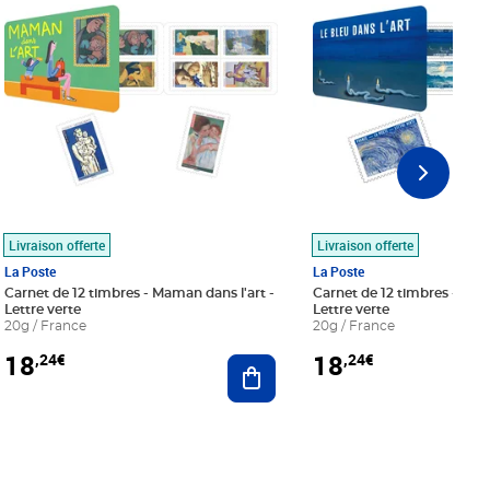
Livraison offerte
Livraison offerte
La Poste
La Poste
Carnet de 12 timbres - Maman dans l'art -
Carnet de 12 timbres - Le bl
Lettre verte
Lettre verte
20g / France
20g / France
18
18
,24€
,24€
r au panier
Ajouter au panier