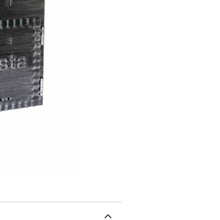
fer forgé: résistante au
largeur x profondeur):Mo
courrier: 22 x 2 cm.Modè
courrier: 18 x 2,5 cm.Mo
courrier: 16 x 3 cm.Comme
(vis de fixation fournie
la boîte aux lettres, le m