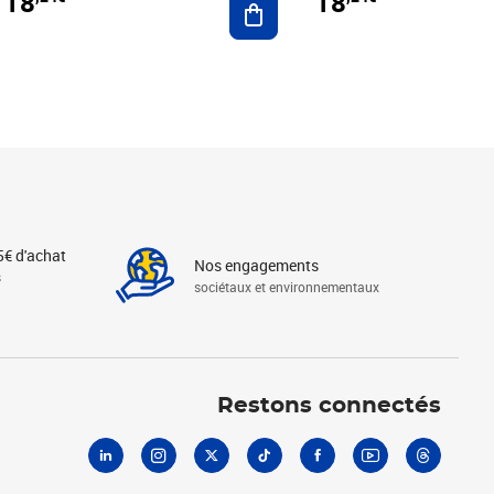
18
18
5€ d'achat
Nos engagements
s
sociétaux et environnementaux
Linkedin
Instagram
X
Tiktok
Facebook
Youtube
Threads
Restons connectés