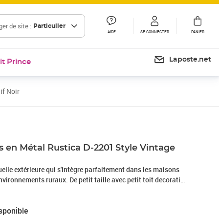
er de site :
Particulier
AIDE
SE CONNECTER
PANIER
Laposte.net
it Prince
if Noir
s en Métal Rustica D-2201 Style Vintage
duelle extérieure qui s'intègre parfaitement dans les maisons
environnements ruraux. De petit taille avec petit toit decorative
ie. C'est très pratique pour la collecte du courrier car la porte
 gauche à droite.Caractéristiques principales:- Taille S (DIN
sponible
es A5, feuilles A4 pliées, petites enveloppes C5 et DL, etc.- En