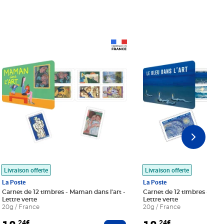
Prix 18,24€
Prix 18,24€
Livraison offerte
Livraison offerte
La Poste
La Poste
Carnet de 12 timbres - Maman dans l'art -
Carnet de 12 timbres - Le bl
Lettre verte
Lettre verte
20g / France
20g / France
,24€
,24€
r au panier
Ajouter au panier