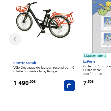
Livraison offerte
La Poste
Nouvelle Attitude
Collector 4 timbres
Vélo électrique du facteur, reconditionné
Lettre Verte
- Taille normale - Noir/ Rouge
20g / France
1 490
7
,00€
,50€
Ajouter au panier