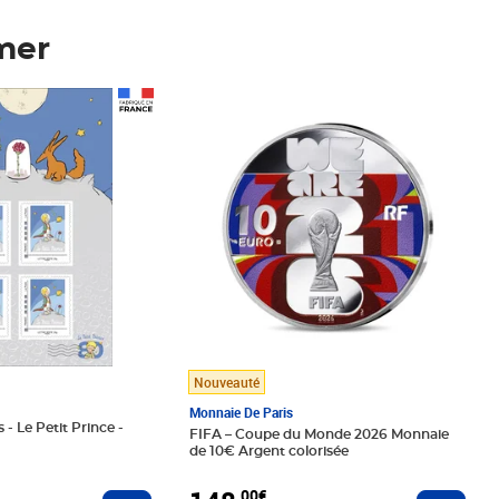
mer
Prix 148,00€
Nouveauté
Monnaie De Paris
 - Le Petit Prince -
FIFA – Coupe du Monde 2026 Monnaie
de 10€ Argent colorisée
,00€
Ajouter au panier
Ajoute